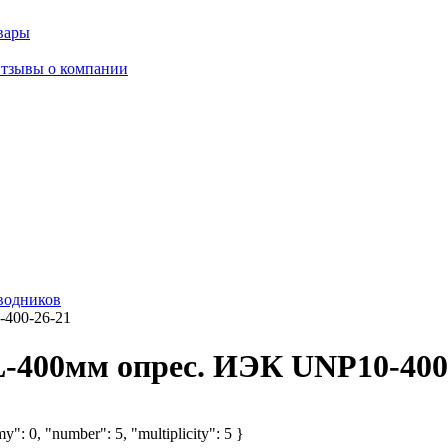
вары
тзывы о компании
водников
400-26-21
400мм опрес. ИЭК UNP10-400
y": 0, "number": 5, "multiplicity": 5 }