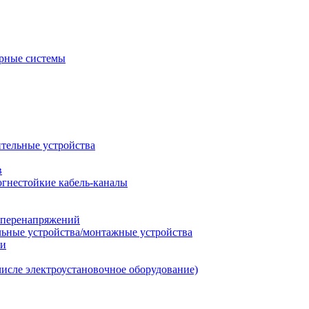
рные системы
ительные устройства
в
огнестойкие кабель-каналы
т перенапряжений
льные устройства/монтажные устройства
ии
числе электроустановочное оборудование)