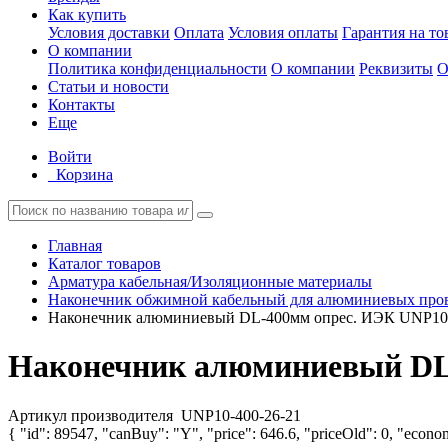
Как купить
Условия доставки
Оплата
Условия оплаты
Гарантия на то
О компании
Политика конфиденциальности
О компании
Реквизиты
О
Статьи и новости
Контакты
Еще
Войти
Корзина
Главная
Каталог товаров
Арматура кабельная/Изоляционные материалы
Наконечник обжимной кабельный для алюминиевых про
Наконечник алюминиевый DL-400мм опрес. ИЭК UNP10-
Наконечник алюминиевый DL-
Артикул производителя
UNP10-400-26-21
{ "id": 89547, "canBuy": "Y", "price": 646.6, "priceOld": 0, "econom