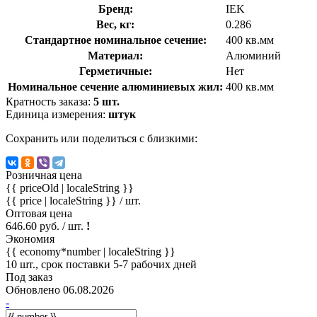
Бренд:
IEK
Вес, кг:
0.286
Стандартное номинальное сечение:
400 кв.мм
Материал:
Алюминий
Герметичные:
Нет
Номинальное сечение алюминиевых жил:
400 кв.мм
Кратность заказа:
5 шт.
Единица измерения:
штук
Сохранить или поделиться с близкими:
Розничная цена
{{ priceOld | localeString }}
{{ price | localeString }}
/ шт.
Оптовая цена
646.60 руб. / шт.
!
Экономия
{{ economy*number | localeString }}
10 шт., срок поставки 5-7 рабочих дней
Под заказ
Обновлено 06.08.2026
-