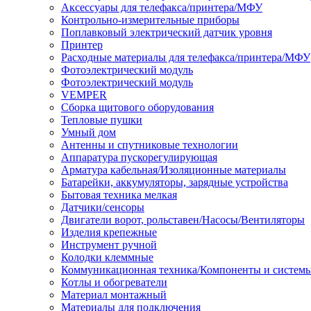
Аксессуары для телефакса/принтера/МФУ
Контрольно-измерительные приборы
Поплавковый электрический датчик уровня
Принтер
Расходные материалы для телефакса/принтера/МФУ
Фотоэлектрический модуль
Фотоэлектрический модуль
VEMPER
Сборка щитового оборудования
Тепловые пушки
Умный дом
Антенны и спутниковые технологии
Аппаратура пускорегулирующая
Арматура кабельная/Изоляционные материалы
Батарейки, аккумуляторы, зарядные устройства
Бытовая техника мелкая
Датчики/сенсоры
Двигатели ворот, рольставен/Насосы/Вентиляторы
Изделия крепежные
Инструмент ручной
Колодки клеммные
Коммуникационная техника/Компоненты и систем
Котлы и обогреватели
Материал монтажный
Материалы для подключения