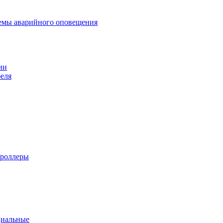
темы аварийного оповещения
ии
еля
троллеры
циальные