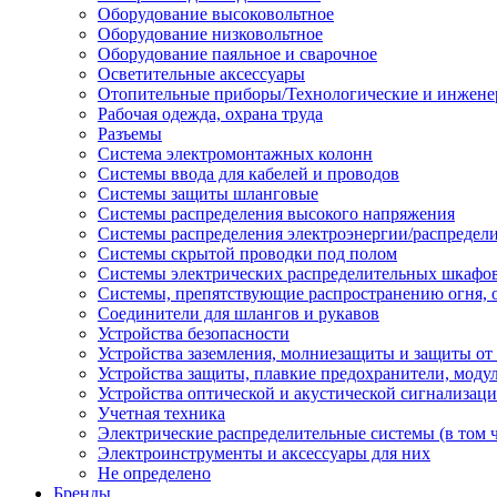
Оборудование высоковольтное
Оборудование низковольтное
Оборудование паяльное и сварочное
Осветительные аксессуары
Отопительные приборы/Технологические и инжене
Рабочая одежда, охрана труда
Разъемы
Система электромонтажных колонн
Системы ввода для кабелей и проводов
Системы защиты шланговые
Системы распределения высокого напряжения
Системы распределения электроэнергии/распредел
Системы скрытой проводки под полом
Системы электрических распределительных шкафо
Системы, препятствующие распространению огня, 
Соединители для шлангов и рукавов
Устройства безопасности
Устройства заземления, молниезащиты и защиты о
Устройства защиты, плавкие предохранители, моду
Устройства оптической и акустической сигнализац
Учетная техника
Электрические распределительные системы (в том 
Электроинструменты и аксессуары для них
Не определено
Бренды