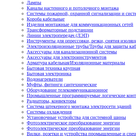
Лампы
Каналы настенного и потолочного монтажа
Системы пожарной, охранной сигнализации и сис
Короба кабельные
Изделия монтажные для коммуникационных сетей
Трансформаторные подстанции
Линии электропередач (ЛЭП)
Инструменты для опрессовки, резки, снятия изоляц
Электроизоляционные трубы/Трубы для защиты каб
Аксессуары для канализационной системы
Аксессуары для электроинструментов
Арматура кабельная/Изоляционные материалы
Бытовая техника крупная
Бытовая электроника
Водонагреватели
Муфты, фитинги сантехнические
Оборудование телекоммуникационное
Промышленные программируемые логические кон
Радиаторы, конвекторы
Система штекерного монтажа электросети зданий
Системы охлаждения
Установочные устройства для системной шины
Фотоэлектрическое преобразование энергии
Фотоэлектрическое преобразование энергии
Вилки, розетки и устройства промышленные и спе