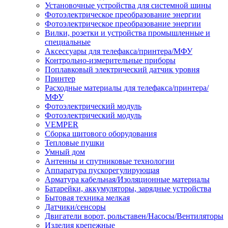
Установочные устройства для системной шины
Фотоэлектрическое преобразование энергии
Фотоэлектрическое преобразование энергии
Вилки, розетки и устройства промышленные и
специальные
Аксессуары для телефакса/принтера/МФУ
Контрольно-измерительные приборы
Поплавковый электрический датчик уровня
Принтер
Расходные материалы для телефакса/принтера/
МФУ
Фотоэлектрический модуль
Фотоэлектрический модуль
VEMPER
Сборка щитового оборудования
Тепловые пушки
Умный дом
Антенны и спутниковые технологии
Аппаратура пускорегулирующая
Арматура кабельная/Изоляционные материалы
Батарейки, аккумуляторы, зарядные устройства
Бытовая техника мелкая
Датчики/сенсоры
Двигатели ворот, рольставен/Насосы/Вентиляторы
Изделия крепежные