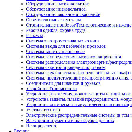
Оборудование высоковольтное
Оборудование низковольтное
Оборудование паяльное и сварочное
Осветительные аксессуары
Отопительные приборы/Технологические и инжене
Рабочая одежда, охрана труда
Разъемы
Система электромонтажных колонн
Системы ввода для кабелей и проводов
Системы защиты шланговые
Системы распределения высокого напряжения
Системы распределения электроэнергии/распредел
Системы скрытой проводки под полом
Системы электрических распределительных шкафо
Системы, препятствующие распространению огня, 
Соединители для шлангов и рукавов
Устройства безопасности
Устройства заземления, молниезащиты и защиты о
Устройства защиты, плавкие предохранители, моду
Устройства оптической и акустической сигнализац
Учетная техника
Электрические распределительные системы (в том 
Электроинструменты и аксессуары для них
Не определено
Бренды