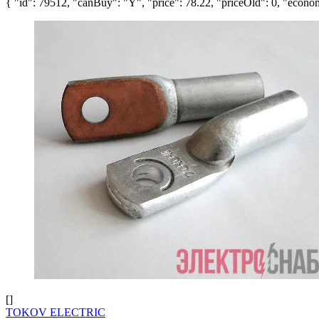
{ "id": 79512, "canBuy": "Y", "price": 78.22, "priceOld": 0, "econom
[]
TOKOV ELECTRIC