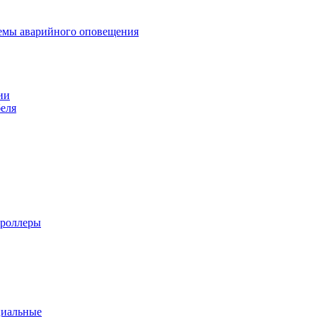
темы аварийного оповещения
ии
еля
троллеры
циальные