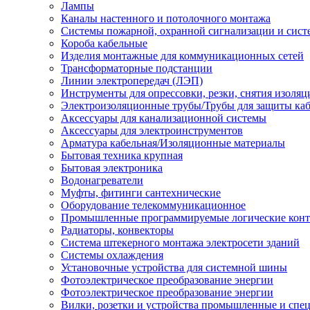
Лампы
Каналы настенного и потолочного монтажа
Системы пожарной, охранной сигнализации и сис
Короба кабельные
Изделия монтажные для коммуникационных сетей
Трансформаторные подстанции
Линии электропередач (ЛЭП)
Инструменты для опрессовки, резки, снятия изоляц
Электроизоляционные трубы/Трубы для защиты каб
Аксессуары для канализационной системы
Аксессуары для электроинструментов
Арматура кабельная/Изоляционные материалы
Бытовая техника крупная
Бытовая электроника
Водонагреватели
Муфты, фитинги сантехнические
Оборудование телекоммуникационное
Промышленные программируемые логические кон
Радиаторы, конвекторы
Система штекерного монтажа электросети зданий
Системы охлаждения
Установочные устройства для системной шины
Фотоэлектрическое преобразование энергии
Фотоэлектрическое преобразование энергии
Вилки, розетки и устройства промышленные и спе