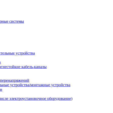
рные системы
ительные устройства
в
огнестойкие кабель-каналы
т перенапряжений
льные устройства/монтажные устройства
ии
числе электроустановочное оборудование)