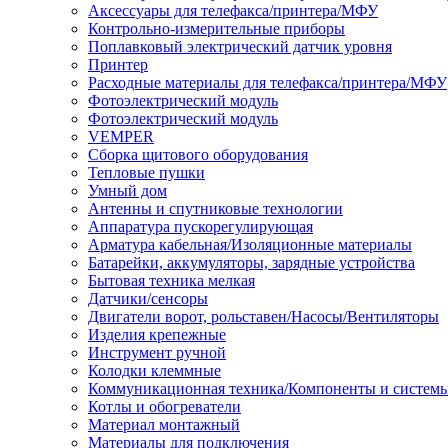
Аксессуары для телефакса/принтера/МФУ
Контрольно-измерительные приборы
Поплавковый электрический датчик уровня
Принтер
Расходные материалы для телефакса/принтера/МФУ
Фотоэлектрический модуль
Фотоэлектрический модуль
VEMPER
Сборка щитового оборудования
Тепловые пушки
Умный дом
Антенны и спутниковые технологии
Аппаратура пускорегулирующая
Арматура кабельная/Изоляционные материалы
Батарейки, аккумуляторы, зарядные устройства
Бытовая техника мелкая
Датчики/сенсоры
Двигатели ворот, рольставен/Насосы/Вентиляторы
Изделия крепежные
Инструмент ручной
Колодки клеммные
Коммуникационная техника/Компоненты и систем
Котлы и обогреватели
Материал монтажный
Материалы для подключения