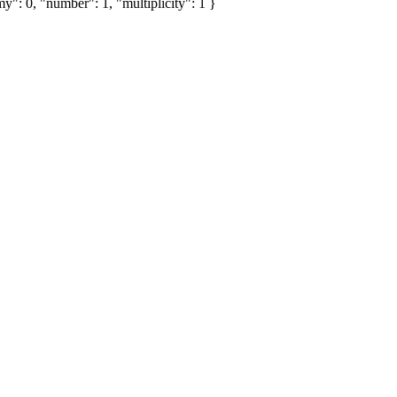
y": 0, "number": 1, "multiplicity": 1 }