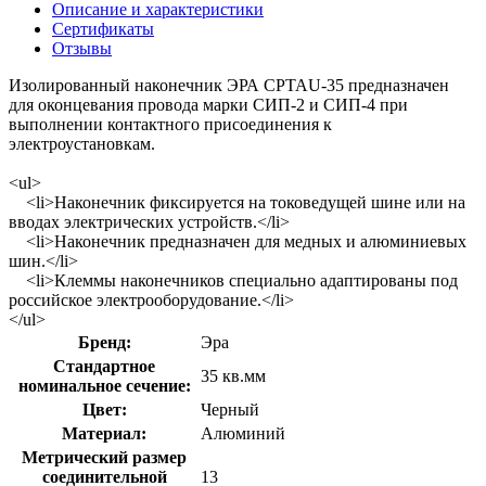
Описание и характеристики
Сертификаты
Отзывы
Изолированный наконечник ЭРА CPTAU-35 предназначен
для оконцевания провода марки СИП-2 и СИП-4 при
выполнении контактного присоединения к
электроустановкам.
<ul>
<li>Наконечник фиксируется на токоведущей шине или на
вводах электрических устройств.</li>
<li>Наконечник предназначен для медных и алюминиевых
шин.</li>
<li>Клеммы наконечников специально адаптированы под
российское электрооборудование.</li>
</ul>
Бренд:
Эра
Стандартное
35 кв.мм
номинальное сечение:
Цвет:
Черный
Материал:
Алюминий
Метрический размер
соединительной
13