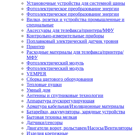
Установочные устройства для системной шины
Фотоэлектрическое преобразование энергии
Фотоэлектрическое преобразование энергии
Вилки, розетки и устройства промышленные и
специальные
Аксессуары для телефакса/принтера/МФУ
Контрольно-измерительные приборы
Поплавковый электрический датчик уровня
Принтер
Расходные материалы для телефакса/принтера/
МФУ
Фотоэлектрический модуль
Фотоэлектрический модуль
VEMPER
Сборка щитового оборудования
Тепловые пушки
Умный дом
Антенны и спутниковые технологии
Аппаратура пускорегулирующая
Арматура кабельная/Изоляционные материалы
Батарейки, аккумуляторы, зарядные устройства
Бытовая техника мелкая
Датчики/сенсоры
Двигатели ворот, рольставен/Насосы/Вентиляторы
Изделия крепежные