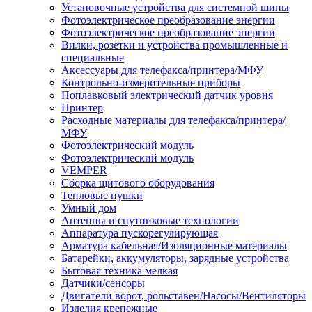
Установочные устройства для системной шины
Фотоэлектрическое преобразование энергии
Фотоэлектрическое преобразование энергии
Вилки, розетки и устройства промышленные и
специальные
Аксессуары для телефакса/принтера/МФУ
Контрольно-измерительные приборы
Поплавковый электрический датчик уровня
Принтер
Расходные материалы для телефакса/принтера/
МФУ
Фотоэлектрический модуль
Фотоэлектрический модуль
VEMPER
Сборка щитового оборудования
Тепловые пушки
Умный дом
Антенны и спутниковые технологии
Аппаратура пускорегулирующая
Арматура кабельная/Изоляционные материалы
Батарейки, аккумуляторы, зарядные устройства
Бытовая техника мелкая
Датчики/сенсоры
Двигатели ворот, рольставен/Насосы/Вентиляторы
Изделия крепежные