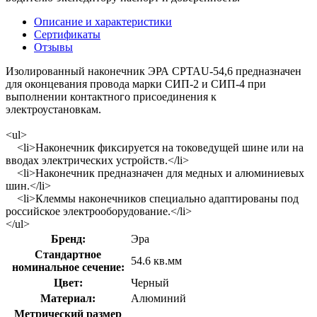
Описание и характеристики
Сертификаты
Отзывы
Изолированный наконечник ЭРА CPTAU-54,6 предназначен
для оконцевания провода марки СИП-2 и СИП-4 при
выполнении контактного присоединения к
электроустановкам.
<ul>
<li>Наконечник фиксируется на токоведущей шине или на
вводах электрических устройств.</li>
<li>Наконечник предназначен для медных и алюминиевых
шин.</li>
<li>Клеммы наконечников специально адаптированы под
российское электрооборудование.</li>
</ul>
Бренд:
Эра
Стандартное
54.6 кв.мм
номинальное сечение:
Цвет:
Черный
Материал:
Алюминий
Метрический размер