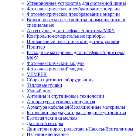
Установочные устройства для системной шины
Фотоэлектрическое преобразование энергии
Фотоэлектрическое преобразование энергии
Вилки, розетки и устройства промышленные и
специальные
Аксессуары для телефакса/принтера/МФУ
Контрольно-измерительные приборы
Поплавковый электрический датчик уровня
Принтер
Расходные материалы для телефакса/принтера/
МФУ
Фотоэлектрический модуль
Фотоэлектрический модуль
VEMPER
Сборка щитового оборудования
Тепловые пушки
Умный дом
Антенны и спутниковые технологии
Аппаратура пускорегулирующая
Арматура кабельная/Изоляционные материалы
Батарейки, аккумуляторы, зарядные устройства
Бытовая техника мелкая
Датчики/сенсоры
Двигатели ворот, рольставен/Насосы/Вентиляторы
Изделия крепежные