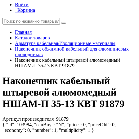
Войти
Корзина
Главная
Каталог товаров
Арматура кабельная/Изоляционные материалы
Наконечник обжимной кабельный для алюминиевых
проводников
Наконечник кабельный штыревой алюмомедный
НШАМ-П 35-13 КВТ 91879
Наконечник кабельный
штыревой алюмомедный
НШАМ-П 35-13 КВТ 91879
Артикул производителя
91879
{ "id": 103984, "canBuy": "N", "price": 0, "priceOld": 0,
"economy": 0, "number": 1, "multiplicity": 1 }