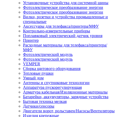
Установочные устройства для системной шины
Фотоэлектрическое преобразование энергии
Фотоэлектрическое преобразование энергии
Вилки, розетки и устройства промышленные и
специальные
Аксессуары для телефакса/принтера/МФУ
Контрольно-измерительные приборы
Поплавковый электрический датчик уровня
Принтер
Расходные материалы для телефакса/принтера/
МФУ
Фотоэлектрический модуль
Фотоэлектрический модуль
VEMPER
Сборка щитового оборудования
Тепловые пушки
Умный дом
Антенны и спутниковые технологии
Аппаратура пускорегулирующая
Арматура кабельная/Изоляционные материалы
Батарейки, аккумуляторы, зарядные устройства
Бытовая техника мелкая
Датчики/сенсоры
Двигатели ворот, рольставен/Насосы/Вентиляторы
Изделия крепежные