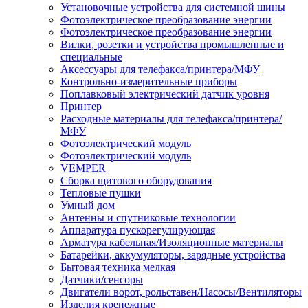
Установочные устройства для системной шины
Фотоэлектрическое преобразование энергии
Фотоэлектрическое преобразование энергии
Вилки, розетки и устройства промышленные и
специальные
Аксессуары для телефакса/принтера/МФУ
Контрольно-измерительные приборы
Поплавковый электрический датчик уровня
Принтер
Расходные материалы для телефакса/принтера/
МФУ
Фотоэлектрический модуль
Фотоэлектрический модуль
VEMPER
Сборка щитового оборудования
Тепловые пушки
Умный дом
Антенны и спутниковые технологии
Аппаратура пускорегулирующая
Арматура кабельная/Изоляционные материалы
Батарейки, аккумуляторы, зарядные устройства
Бытовая техника мелкая
Датчики/сенсоры
Двигатели ворот, рольставен/Насосы/Вентиляторы
Изделия крепежные