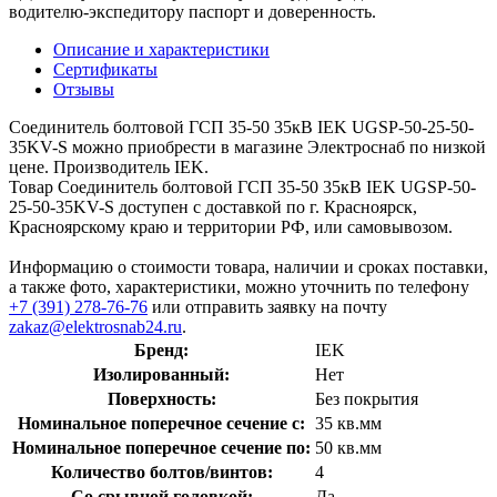
водителю-экспедитору паспорт и доверенность.
Описание и характеристики
Сертификаты
Отзывы
Соединитель болтовой ГСП 35-50 35кВ IEK UGSP-50-25-50-
35KV-S можно приобрести в магазине Электроснаб по низкой
цене. Производитель IEK.
Товар Соединитель болтовой ГСП 35-50 35кВ IEK UGSP-50-
25-50-35KV-S доступен с доставкой по г. Красноярск,
Красноярскому краю и территории РФ, или самовывозом.
Информацию о стоимости товара, наличии и сроках поставки,
а также фото, характеристики, можно уточнить по телефону
+7 (391) 278-76-76
или отправить заявку на почту
zakaz@elektrosnab24.ru
.
Бренд:
IEK
Изолированный:
Нет
Поверхность:
Без покрытия
Номинальное поперечное сечение с:
35 кв.мм
Номинальное поперечное сечение по:
50 кв.мм
Количество болтов/винтов:
4
Со срывной головкой:
Да