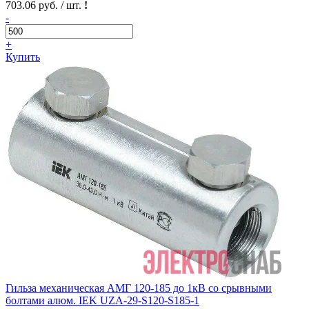
703.06 руб. / шт.
!
-
+
Купить
Гильза механическая АМГ 120-185 до 1кВ со срывными
болтами алюм. IEK UZA-29-S120-S185-1