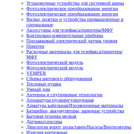
Установочные устройства для системной шины
Фотоэлектрическое преобразование энергии
Фотоэлектрическое преобразование энергии
Вилки, розетки и устройства промышленные и
специальные
Аксессуары для телефакса/принтера/МФУ
Контрольно-измерительные приборы
Поплавковый электрический датчик уровня
Принтер
Расходные материалы для телефакса/принтера/
МФУ
Фотоэлектрический модуль
Фотоэлектрический модуль
VEMPER
Сборка щитового оборудования
Тепловые пушки
Умный дом
Антенны и спутниковые технологии
Аппаратура пускорегулирующая
Арматура кабельная/Изоляционные материалы
Батарейки, аккумуляторы, зарядные устройства
Бытовая техника мелкая
Датчики/сенсоры
Двигатели ворот, рольставен/Насосы/Вентиляторы
Изделия крепежные