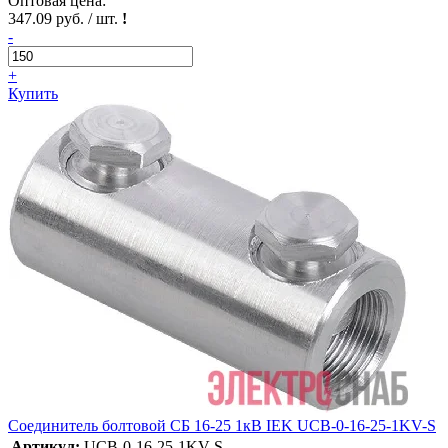
Оптовая цена:
347.09 руб. / шт.
!
-
+
Купить
Соединитель болтовой СБ 16-25 1кВ IEK UCB-0-16-25-1KV-S
Артикул:
UCB-0-16-25-1KV-S