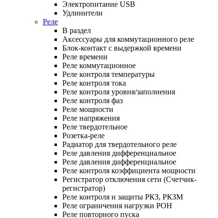
Электропитание USB
Удлинители
Реле
В раздел
Аксессуары для коммутационного реле
Блок-контакт с выдержкой времени
Реле времени
Реле коммутационное
Реле контроля температуры
Реле контроля тока
Реле контроля уровня/заполнения
Реле контроля фаз
Реле мощности
Реле напряжения
Реле твердотельное
Розетка-реле
Радиатор для твердотельного реле
Реле давления дифференциальное
Реле давления дифференциальное
Реле контроля коэффициента мощности
Регистратор отключения сети (Счетчик-
регистратор)
Реле контроля и защиты РКЗ, РКЗМ
Реле ограничения нагрузки РОН
Реле повторного пуска