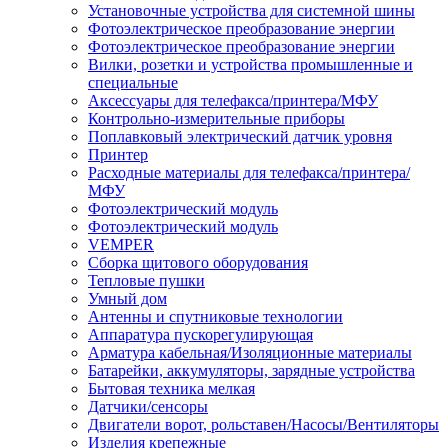
Установочные устройства для системной шины
Фотоэлектрическое преобразование энергии
Фотоэлектрическое преобразование энергии
Вилки, розетки и устройства промышленные и
специальные
Аксессуары для телефакса/принтера/МФУ
Контрольно-измерительные приборы
Поплавковый электрический датчик уровня
Принтер
Расходные материалы для телефакса/принтера/
МФУ
Фотоэлектрический модуль
Фотоэлектрический модуль
VEMPER
Сборка щитового оборудования
Тепловые пушки
Умный дом
Антенны и спутниковые технологии
Аппаратура пускорегулирующая
Арматура кабельная/Изоляционные материалы
Батарейки, аккумуляторы, зарядные устройства
Бытовая техника мелкая
Датчики/сенсоры
Двигатели ворот, рольставен/Насосы/Вентиляторы
Изделия крепежные