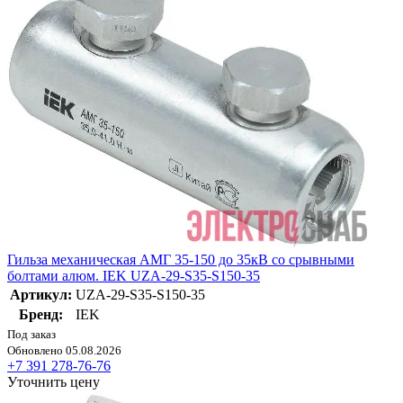
Гильза механическая АМГ 35-150 до 35кВ со срывными
болтами алюм. IEK UZA-29-S35-S150-35
Артикул:
UZA-29-S35-S150-35
Бренд:
IEK
Под заказ
Обновлено 05.08.2026
+7 391 278-76-76
Уточнить цену