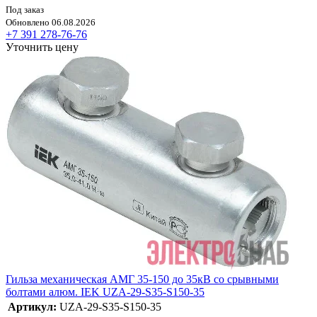
Под заказ
Обновлено 06.08.2026
+7 391 278-76-76
Уточнить цену
Гильза механическая АМГ 35-150 до 35кВ со срывными
болтами алюм. IEK UZA-29-S35-S150-35
Артикул:
UZA-29-S35-S150-35