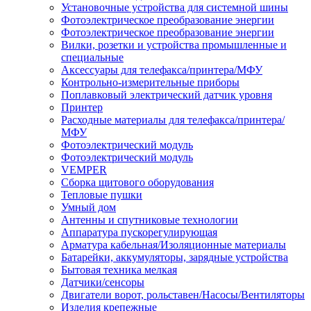
Установочные устройства для системной шины
Фотоэлектрическое преобразование энергии
Фотоэлектрическое преобразование энергии
Вилки, розетки и устройства промышленные и
специальные
Аксессуары для телефакса/принтера/МФУ
Контрольно-измерительные приборы
Поплавковый электрический датчик уровня
Принтер
Расходные материалы для телефакса/принтера/
МФУ
Фотоэлектрический модуль
Фотоэлектрический модуль
VEMPER
Сборка щитового оборудования
Тепловые пушки
Умный дом
Антенны и спутниковые технологии
Аппаратура пускорегулирующая
Арматура кабельная/Изоляционные материалы
Батарейки, аккумуляторы, зарядные устройства
Бытовая техника мелкая
Датчики/сенсоры
Двигатели ворот, рольставен/Насосы/Вентиляторы
Изделия крепежные