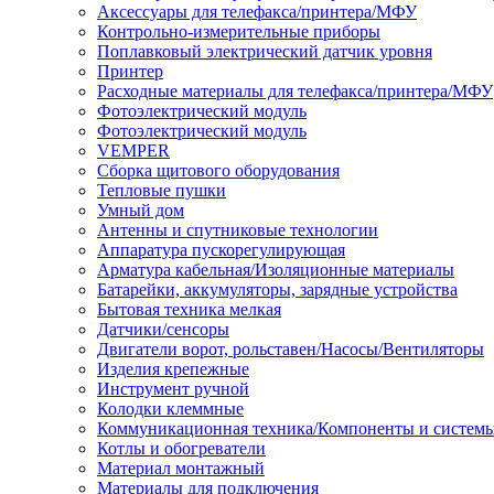
Аксессуары для телефакса/принтера/МФУ
Контрольно-измерительные приборы
Поплавковый электрический датчик уровня
Принтер
Расходные материалы для телефакса/принтера/МФУ
Фотоэлектрический модуль
Фотоэлектрический модуль
VEMPER
Сборка щитового оборудования
Тепловые пушки
Умный дом
Антенны и спутниковые технологии
Аппаратура пускорегулирующая
Арматура кабельная/Изоляционные материалы
Батарейки, аккумуляторы, зарядные устройства
Бытовая техника мелкая
Датчики/сенсоры
Двигатели ворот, рольставен/Насосы/Вентиляторы
Изделия крепежные
Инструмент ручной
Колодки клеммные
Коммуникационная техника/Компоненты и систем
Котлы и обогреватели
Материал монтажный
Материалы для подключения