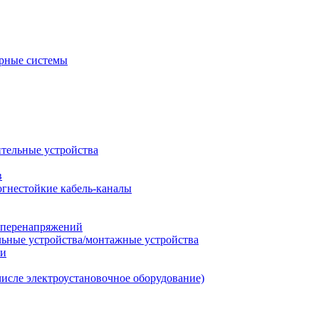
рные системы
ительные устройства
в
огнестойкие кабель-каналы
т перенапряжений
льные устройства/монтажные устройства
ии
числе электроустановочное оборудование)