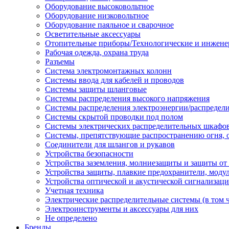
Оборудование высоковольтное
Оборудование низковольтное
Оборудование паяльное и сварочное
Осветительные аксессуары
Отопительные приборы/Технологические и инжене
Рабочая одежда, охрана труда
Разъемы
Система электромонтажных колонн
Системы ввода для кабелей и проводов
Системы защиты шланговые
Системы распределения высокого напряжения
Системы распределения электроэнергии/распредел
Системы скрытой проводки под полом
Системы электрических распределительных шкафо
Системы, препятствующие распространению огня, 
Соединители для шлангов и рукавов
Устройства безопасности
Устройства заземления, молниезащиты и защиты о
Устройства защиты, плавкие предохранители, моду
Устройства оптической и акустической сигнализац
Учетная техника
Электрические распределительные системы (в том 
Электроинструменты и аксессуары для них
Не определено
Бренды