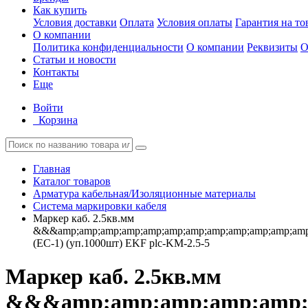
Как купить
Условия доставки
Оплата
Условия оплаты
Гарантия на то
О компании
Политика конфиденциальности
О компании
Реквизиты
О
Статьи и новости
Контакты
Еще
Войти
Корзина
Главная
Каталог товаров
Арматура кабельная/Изоляционные материалы
Система маркировки кабеля
Маркер каб. 2.5кв.мм
&&&amp;amp;amp;amp;amp;amp;amp;amp;amp;amp;amp;amp;
(ЕС-1) (уп.1000шт) EKF plc-KM-2.5-5
Маркер каб. 2.5кв.мм
&&&amp;amp;amp;amp;amp;a