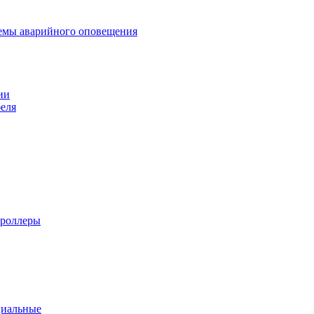
темы аварийного оповещения
ии
еля
троллеры
циальные