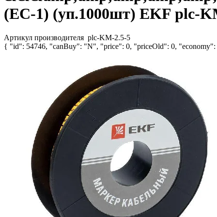
(ЕС-1) (уп.1000шт) EKF plc-K
Артикул производителя
plc-KM-2.5-5
{ "id": 54746, "canBuy": "N", "price": 0, "priceOld": 0, "economy": 0