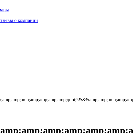
вары
тзывы о компании
amp;amp;amp;amp;amp;amp;amp;quot;5&&&amp;amp;amp;amp;amp;
mp;amp;amp;amp;amp;amp;am