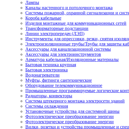
Лампы
Каналы настенного и потолочного монтажа
Системы пожарной, охранной сигнализации и сис
Короба кабельные
Изделия монтажные для коммуникационных сетей
Трансформаторные подстанции
Линии электропередач (ЛЭП)
Инструменты для опрессовки, резки, снятия изоляц
Электроизоляционные трубы/Трубы для защиты каб
Аксессуары для канализационной системы
Аксессуары для электроинструментов
Арматура кабельная/Изоляционные материалы
Бытовая техника крупная
Бытовая электроника
Водонагреватели
Муфты, фитинги сантехнические
Оборудование телекоммуникационное
Промышленные программируемые логические кон
Радиаторы, конвекторы
Система штекерного монтажа электросети зданий
Системы охлаждения
Установочные устройства для системной шины
Фотоэлектрическое преобразование энергии
Фотоэлектрическое преобразование энергии
Вилки, розетки и устройства промышленные и спе