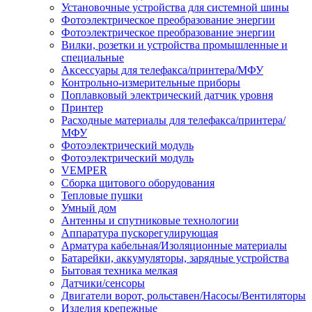
Установочные устройства для системной шины
Фотоэлектрическое преобразование энергии
Фотоэлектрическое преобразование энергии
Вилки, розетки и устройства промышленные и
специальные
Аксессуары для телефакса/принтера/МФУ
Контрольно-измерительные приборы
Поплавковый электрический датчик уровня
Принтер
Расходные материалы для телефакса/принтера/
МФУ
Фотоэлектрический модуль
Фотоэлектрический модуль
VEMPER
Сборка щитового оборудования
Тепловые пушки
Умный дом
Антенны и спутниковые технологии
Аппаратура пускорегулирующая
Арматура кабельная/Изоляционные материалы
Батарейки, аккумуляторы, зарядные устройства
Бытовая техника мелкая
Датчики/сенсоры
Двигатели ворот, рольставен/Насосы/Вентиляторы
Изделия крепежные