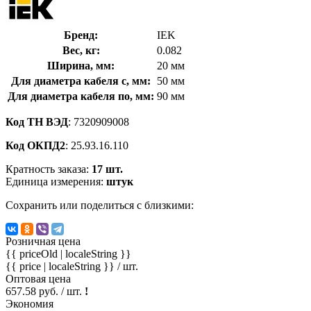
Бренд:
IEK
Вес, кг:
0.082
Ширина, мм:
20 мм
Для диаметра кабеля с, мм:
50 мм
Для диаметра кабеля по, мм:
90 мм
Код ТН ВЭД
: 7320909008
Код ОКПД2
: 25.93.16.110
Кратность заказа:
17 шт.
Единица измерения:
штук
Сохранить или поделиться с близкими:
Розничная цена
{{ priceOld | localeString }}
{{ price | localeString }}
/ шт.
Оптовая цена
657.58 руб. / шт.
!
Экономия