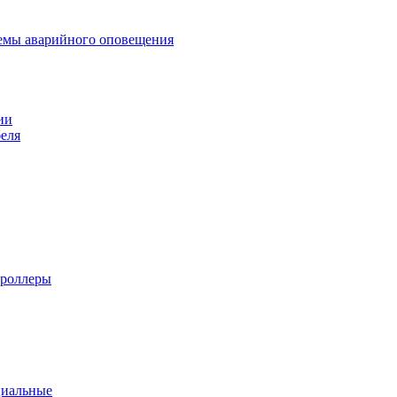
темы аварийного оповещения
ии
еля
троллеры
циальные