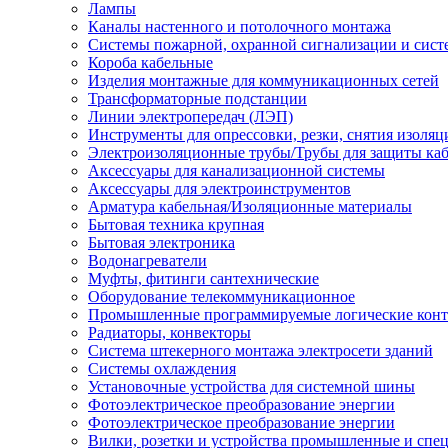
Лампы
Каналы настенного и потолочного монтажа
Системы пожарной, охранной сигнализации и сис
Короба кабельные
Изделия монтажные для коммуникационных сетей
Трансформаторные подстанции
Линии электропередач (ЛЭП)
Инструменты для опрессовки, резки, снятия изоляц
Электроизоляционные трубы/Трубы для защиты каб
Аксессуары для канализационной системы
Аксессуары для электроинструментов
Арматура кабельная/Изоляционные материалы
Бытовая техника крупная
Бытовая электроника
Водонагреватели
Муфты, фитинги сантехнические
Оборудование телекоммуникационное
Промышленные программируемые логические кон
Радиаторы, конвекторы
Система штекерного монтажа электросети зданий
Системы охлаждения
Установочные устройства для системной шины
Фотоэлектрическое преобразование энергии
Фотоэлектрическое преобразование энергии
Вилки, розетки и устройства промышленные и спе