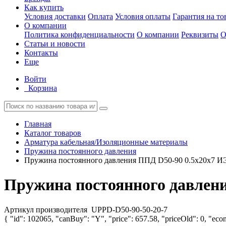
Как купить
Условия доставки
Оплата
Условия оплаты
Гарантия на то
О компании
Политика конфиденциальности
О компании
Реквизиты
О
Статьи и новости
Контакты
Еще
Войти
Корзина
Главная
Каталог товаров
Арматура кабельная/Изоляционные материалы
Пружина постоянного давления
Пружина постоянного давления ППД D50-90 0.5х20х7 И
Пружина постоянного давлени
Артикул производителя
UPPD-D50-90-50-20-7
{ "id": 102065, "canBuy": "Y", "price": 657.58, "priceOld": 0, "econ