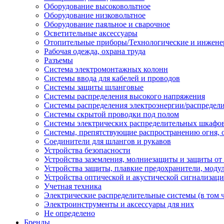
Оборудование высоковольтное
Оборудование низковольтное
Оборудование паяльное и сварочное
Осветительные аксессуары
Отопительные приборы/Технологические и инжене
Рабочая одежда, охрана труда
Разъемы
Система электромонтажных колонн
Системы ввода для кабелей и проводов
Системы защиты шланговые
Системы распределения высокого напряжения
Системы распределения электроэнергии/распредел
Системы скрытой проводки под полом
Системы электрических распределительных шкафо
Системы, препятствующие распространению огня, 
Соединители для шлангов и рукавов
Устройства безопасности
Устройства заземления, молниезащиты и защиты о
Устройства защиты, плавкие предохранители, моду
Устройства оптической и акустической сигнализац
Учетная техника
Электрические распределительные системы (в том 
Электроинструменты и аксессуары для них
Не определено
Бренды