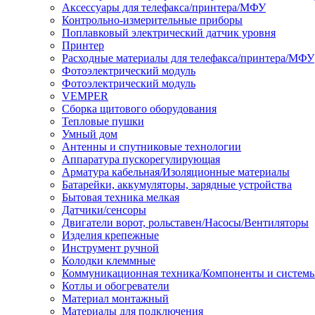
Аксессуары для телефакса/принтера/МФУ
Контрольно-измерительные приборы
Поплавковый электрический датчик уровня
Принтер
Расходные материалы для телефакса/принтера/МФУ
Фотоэлектрический модуль
Фотоэлектрический модуль
VEMPER
Сборка щитового оборудования
Тепловые пушки
Умный дом
Антенны и спутниковые технологии
Аппаратура пускорегулирующая
Арматура кабельная/Изоляционные материалы
Батарейки, аккумуляторы, зарядные устройства
Бытовая техника мелкая
Датчики/сенсоры
Двигатели ворот, рольставен/Насосы/Вентиляторы
Изделия крепежные
Инструмент ручной
Колодки клеммные
Коммуникационная техника/Компоненты и систем
Котлы и обогреватели
Материал монтажный
Материалы для подключения