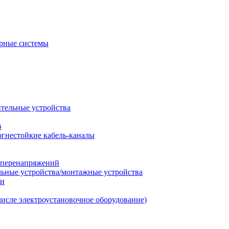
рные системы
ительные устройства
в
огнестойкие кабель-каналы
т перенапряжений
льные устройства/монтажные устройства
ии
числе электроустановочное оборудование)