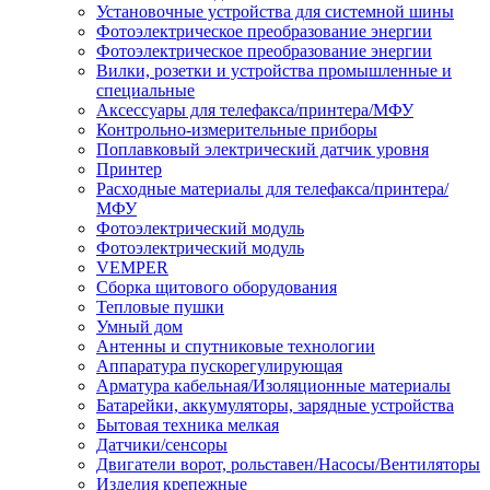
Установочные устройства для системной шины
Фотоэлектрическое преобразование энергии
Фотоэлектрическое преобразование энергии
Вилки, розетки и устройства промышленные и
специальные
Аксессуары для телефакса/принтера/МФУ
Контрольно-измерительные приборы
Поплавковый электрический датчик уровня
Принтер
Расходные материалы для телефакса/принтера/
МФУ
Фотоэлектрический модуль
Фотоэлектрический модуль
VEMPER
Сборка щитового оборудования
Тепловые пушки
Умный дом
Антенны и спутниковые технологии
Аппаратура пускорегулирующая
Арматура кабельная/Изоляционные материалы
Батарейки, аккумуляторы, зарядные устройства
Бытовая техника мелкая
Датчики/сенсоры
Двигатели ворот, рольставен/Насосы/Вентиляторы
Изделия крепежные