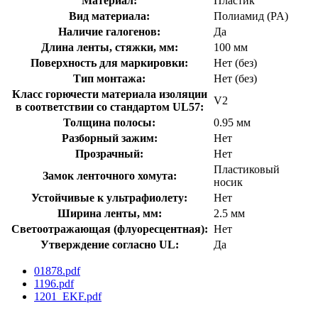
Материал:
Пластик
Вид материала:
Полиамид (PA)
Наличие галогенов:
Да
Длина ленты, стяжки, мм:
100 мм
Поверхность для маркировки:
Нет (без)
Тип монтажа:
Нет (без)
Класс горючести материала изоляции
V2
в соответствии со стандартом UL57:
Толщина полосы:
0.95 мм
Разборный зажим:
Нет
Прозрачный:
Нет
Пластиковый
Замок ленточного хомута:
носик
Устойчивые к ультрафиолету:
Нет
Ширина ленты, мм:
2.5 мм
Светоотражающая (флуоресцентная):
Нет
Утверждение согласно UL:
Да
01878.pdf
1196.pdf
1201_EKF.pdf