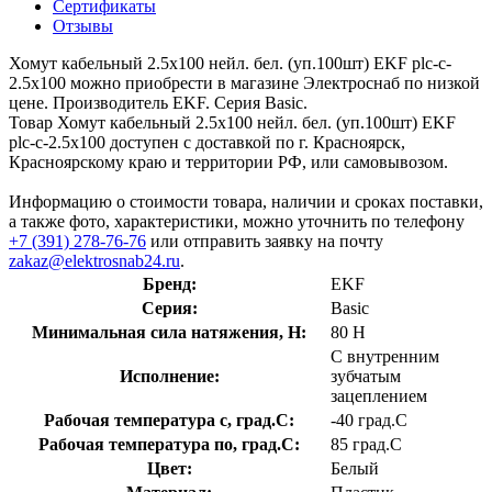
Сертификаты
Отзывы
Хомут кабельный 2.5х100 нейл. бел. (уп.100шт) EKF plc-c-
2.5x100 можно приобрести в магазине Электроснаб по низкой
цене. Производитель EKF. Серия Basic.
Товар Хомут кабельный 2.5х100 нейл. бел. (уп.100шт) EKF
plc-c-2.5x100 доступен с доставкой по г. Красноярск,
Красноярскому краю и территории РФ, или самовывозом.
Информацию о стоимости товара, наличии и сроках поставки,
а также фото, характеристики, можно уточнить по телефону
+7 (391) 278-76-76
или отправить заявку на почту
zakaz@elektrosnab24.ru
.
Бренд:
EKF
Серия:
Basic
Минимальная сила натяжения, Н:
80 Н
С внутренним
Исполнение:
зубчатым
зацеплением
Рабочая температура с, град.C:
-40 град.C
Рабочая температура по, град.C:
85 град.C
Цвет:
Белый