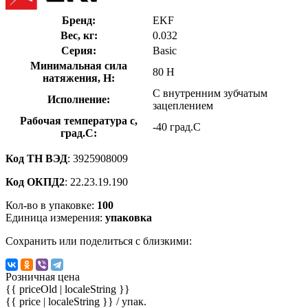
Бренд:
EKF
Вес, кг:
0.032
Серия:
Basic
Минимальная сила
80 Н
натяжения, Н:
С внутренним зубчатым
Исполнение:
зацеплением
Рабочая температура с,
-40 град.C
град.C:
Код ТН ВЭД
: 3925908009
Код ОКПД2
: 22.23.19.190
Кол-во в упаковке:
100
Единица измерения:
упаковка
Сохранить или поделиться с близкими:
Розничная цена
{{ priceOld | localeString }}
{{ price | localeString }}
/ упак.