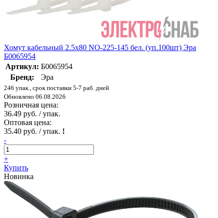
Хомут кабельный 2.5х80 NO-225-145 бел. (уп.100шт) Эра
Б0065954
Артикул:
Б0065954
Бренд:
Эра
246 упак., срок поставки 5-7 раб. дней
Обновлено 06.08.2026
Розничная цена:
36.49 руб. / упак.
Оптовая цена:
35.40 руб. / упак.
!
-
+
Купить
Новинка