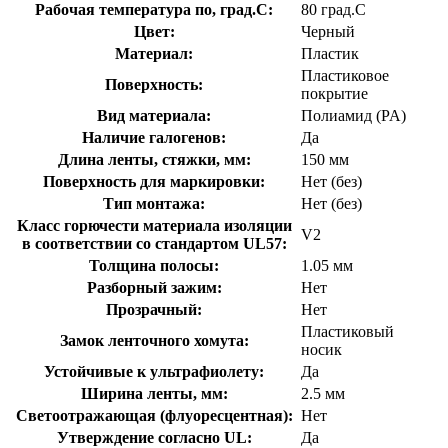
Рабочая температура по, град.C:
80 град.C
Цвет:
Черный
Материал:
Пластик
Пластиковое
Поверхность:
покрытие
Вид материала:
Полиамид (PA)
Наличие галогенов:
Да
Длина ленты, стяжки, мм:
150 мм
Поверхность для маркировки:
Нет (без)
Тип монтажа:
Нет (без)
Класс горючести материала изоляции
V2
в соответствии со стандартом UL57:
Толщина полосы:
1.05 мм
Разборный зажим:
Нет
Прозрачный:
Нет
Пластиковый
Замок ленточного хомута:
носик
Устойчивые к ультрафиолету:
Да
Ширина ленты, мм:
2.5 мм
Светоотражающая (флуоресцентная):
Нет
Утверждение согласно UL:
Да