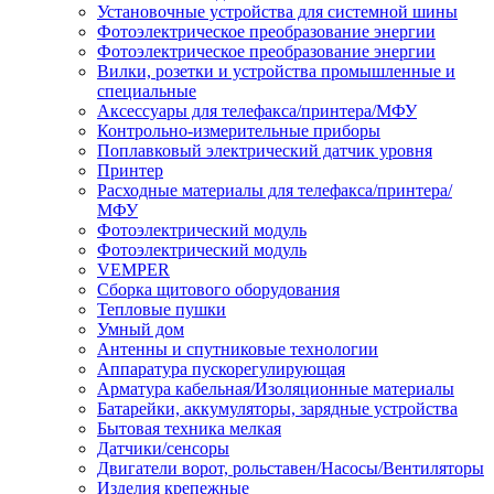
Установочные устройства для системной шины
Фотоэлектрическое преобразование энергии
Фотоэлектрическое преобразование энергии
Вилки, розетки и устройства промышленные и
специальные
Аксессуары для телефакса/принтера/МФУ
Контрольно-измерительные приборы
Поплавковый электрический датчик уровня
Принтер
Расходные материалы для телефакса/принтера/
МФУ
Фотоэлектрический модуль
Фотоэлектрический модуль
VEMPER
Сборка щитового оборудования
Тепловые пушки
Умный дом
Антенны и спутниковые технологии
Аппаратура пускорегулирующая
Арматура кабельная/Изоляционные материалы
Батарейки, аккумуляторы, зарядные устройства
Бытовая техника мелкая
Датчики/сенсоры
Двигатели ворот, рольставен/Насосы/Вентиляторы
Изделия крепежные