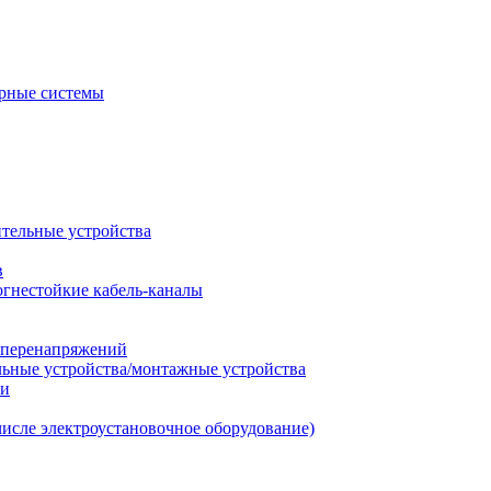
рные системы
ительные устройства
в
огнестойкие кабель-каналы
т перенапряжений
льные устройства/монтажные устройства
ии
числе электроустановочное оборудование)