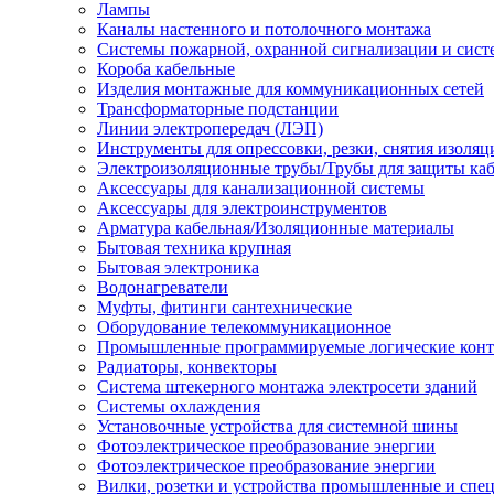
Лампы
Каналы настенного и потолочного монтажа
Системы пожарной, охранной сигнализации и сис
Короба кабельные
Изделия монтажные для коммуникационных сетей
Трансформаторные подстанции
Линии электропередач (ЛЭП)
Инструменты для опрессовки, резки, снятия изоляц
Электроизоляционные трубы/Трубы для защиты каб
Аксессуары для канализационной системы
Аксессуары для электроинструментов
Арматура кабельная/Изоляционные материалы
Бытовая техника крупная
Бытовая электроника
Водонагреватели
Муфты, фитинги сантехнические
Оборудование телекоммуникационное
Промышленные программируемые логические кон
Радиаторы, конвекторы
Система штекерного монтажа электросети зданий
Системы охлаждения
Установочные устройства для системной шины
Фотоэлектрическое преобразование энергии
Фотоэлектрическое преобразование энергии
Вилки, розетки и устройства промышленные и спе