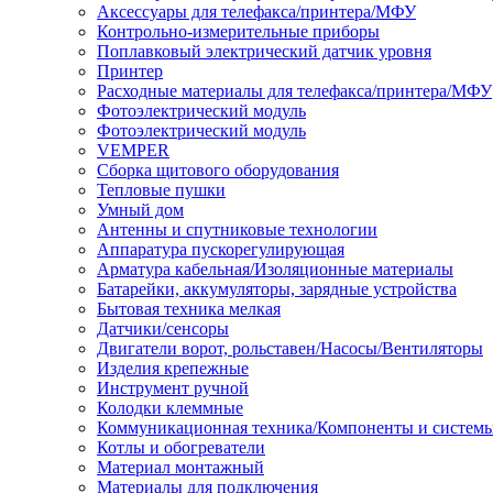
Аксессуары для телефакса/принтера/МФУ
Контрольно-измерительные приборы
Поплавковый электрический датчик уровня
Принтер
Расходные материалы для телефакса/принтера/МФУ
Фотоэлектрический модуль
Фотоэлектрический модуль
VEMPER
Сборка щитового оборудования
Тепловые пушки
Умный дом
Антенны и спутниковые технологии
Аппаратура пускорегулирующая
Арматура кабельная/Изоляционные материалы
Батарейки, аккумуляторы, зарядные устройства
Бытовая техника мелкая
Датчики/сенсоры
Двигатели ворот, рольставен/Насосы/Вентиляторы
Изделия крепежные
Инструмент ручной
Колодки клеммные
Коммуникационная техника/Компоненты и систем
Котлы и обогреватели
Материал монтажный
Материалы для подключения