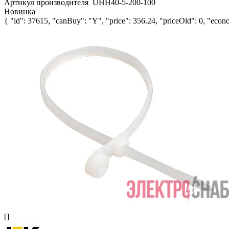
Артикул производителя
UHH40-5-200-100
Новинка
{ "id": 37615, "canBuy": "Y", "price": 356.24, "priceOld": 0, "econo
[]