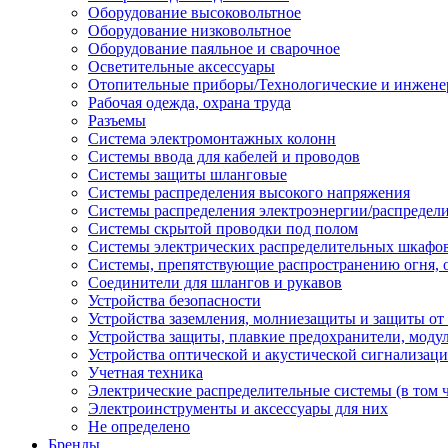
Оборудование высоковольтное
Оборудование низковольтное
Оборудование паяльное и сварочное
Осветительные аксессуары
Отопительные приборы/Технологические и инжене
Рабочая одежда, охрана труда
Разъемы
Система электромонтажных колонн
Системы ввода для кабелей и проводов
Системы защиты шланговые
Системы распределения высокого напряжения
Системы распределения электроэнергии/распредел
Системы скрытой проводки под полом
Системы электрических распределительных шкафо
Системы, препятствующие распространению огня, 
Соединители для шлангов и рукавов
Устройства безопасности
Устройства заземления, молниезащиты и защиты о
Устройства защиты, плавкие предохранители, моду
Устройства оптической и акустической сигнализац
Учетная техника
Электрические распределительные системы (в том 
Электроинструменты и аксессуары для них
Не определено
Бренды