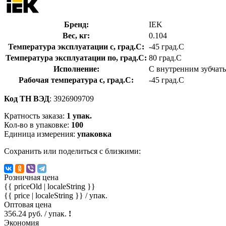
Бренд:
IEK
Вес, кг:
0.104
Температура эксплуатации с, град.C:
-45 град.C
Температура эксплуатации по, град.C:
80 град.C
Исполнение:
С внутренним зубчат
Рабочая температура с, град.C:
-45 град.C
Код ТН ВЭД
: 3926909709
Кратность заказа:
1 упак.
Кол-во в упаковке:
100
Единица измерения:
упаковка
Сохранить или поделиться с близкими:
Розничная цена
{{ priceOld | localeString }}
{{ price | localeString }}
/ упак.
Оптовая цена
356.24 руб. / упак.
!
Экономия