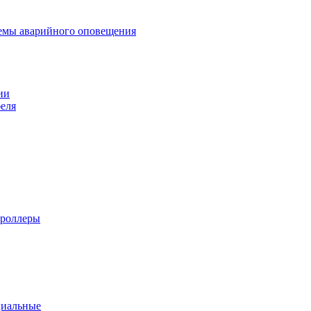
темы аварийного оповещения
ии
еля
троллеры
циальные