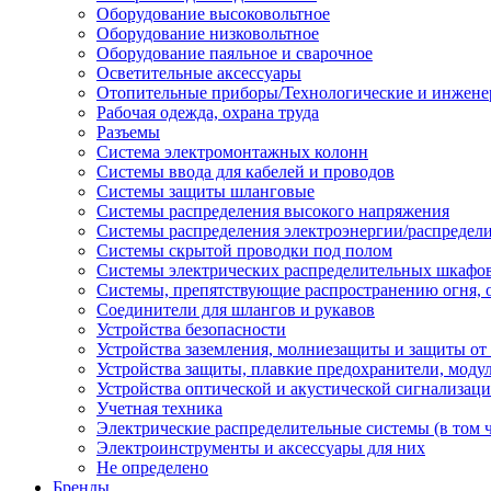
Оборудование высоковольтное
Оборудование низковольтное
Оборудование паяльное и сварочное
Осветительные аксессуары
Отопительные приборы/Технологические и инжене
Рабочая одежда, охрана труда
Разъемы
Система электромонтажных колонн
Системы ввода для кабелей и проводов
Системы защиты шланговые
Системы распределения высокого напряжения
Системы распределения электроэнергии/распредел
Системы скрытой проводки под полом
Системы электрических распределительных шкафо
Системы, препятствующие распространению огня, 
Соединители для шлангов и рукавов
Устройства безопасности
Устройства заземления, молниезащиты и защиты о
Устройства защиты, плавкие предохранители, моду
Устройства оптической и акустической сигнализац
Учетная техника
Электрические распределительные системы (в том 
Электроинструменты и аксессуары для них
Не определено
Бренды