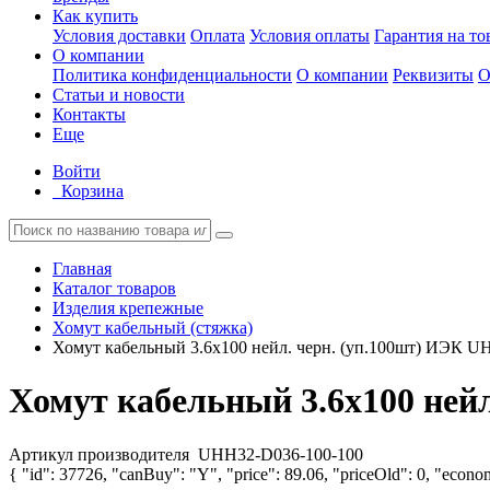
Как купить
Условия доставки
Оплата
Условия оплаты
Гарантия на то
О компании
Политика конфиденциальности
О компании
Реквизиты
О
Статьи и новости
Контакты
Еще
Войти
Корзина
Главная
Каталог товаров
Изделия крепежные
Хомут кабельный (стяжка)
Хомут кабельный 3.6х100 нейл. черн. (уп.100шт) ИЭК U
Хомут кабельный 3.6х100 ней
Артикул производителя
UHH32-D036-100-100
{ "id": 37726, "canBuy": "Y", "price": 89.06, "priceOld": 0, "econom