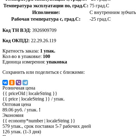
Температура эксплуатации по, град.C:
75 град.C
Исполнение:
С внутренним зубчат
Рабочая температура с, град.C:
-25 град.C
Код ТН ВЭД
: 3926909709
Код ОКПД2
: 22.29.26.119
Кратность заказа:
1 упак.
Кол-во в упаковке:
100
Единица измерения:
упаковка
Сохранить или поделиться с близкими:
Розничная цена
{{ priceOld | localeString }}
{{ price | localeString }}
/ упак.
Оптовая цена
89.06 руб. / упак.
!
Экономия
{{ economy*number | localeString }}
579 упак., срок поставки 5-7 рабочих дней
126 упак. (1-3 дня)