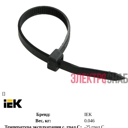
[]
Бренд:
IEK
Вес, кг:
0.046
Температура эксплуатации с, град.C:
-25 град.C