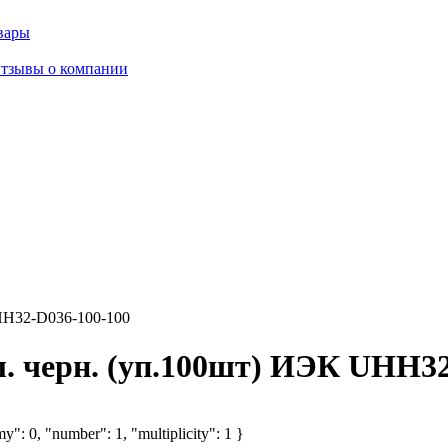
вары
тзывы о компании
HH32-D036-100-100
л. черн. (уп.100шт) ИЭК UHH32
y": 0, "number": 1, "multiplicity": 1 }