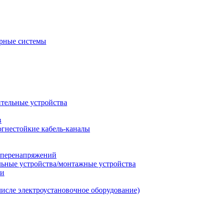
рные системы
ительные устройства
в
огнестойкие кабель-каналы
т перенапряжений
льные устройства/монтажные устройства
ии
числе электроустановочное оборудование)