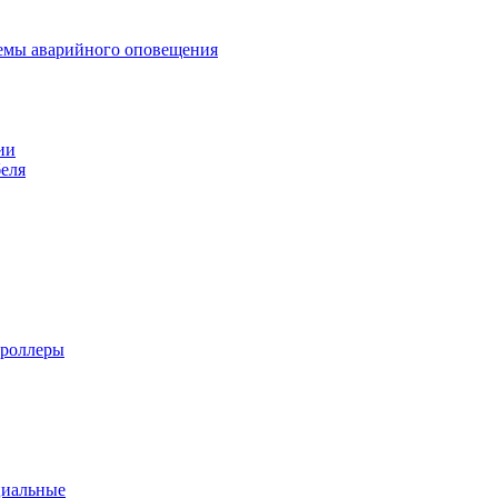
темы аварийного оповещения
ии
еля
троллеры
циальные