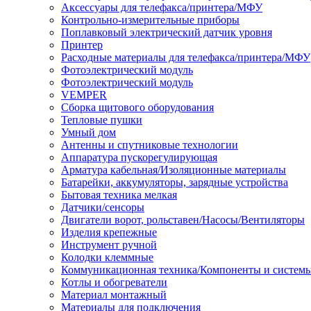
Аксессуары для телефакса/принтера/МФУ
Контрольно-измерительные приборы
Поплавковый электрический датчик уровня
Принтер
Расходные материалы для телефакса/принтера/МФУ
Фотоэлектрический модуль
Фотоэлектрический модуль
VEMPER
Сборка щитового оборудования
Тепловые пушки
Умный дом
Антенны и спутниковые технологии
Аппаратура пускорегулирующая
Арматура кабельная/Изоляционные материалы
Батарейки, аккумуляторы, зарядные устройства
Бытовая техника мелкая
Датчики/сенсоры
Двигатели ворот, рольставен/Насосы/Вентиляторы
Изделия крепежные
Инструмент ручной
Колодки клеммные
Коммуникационная техника/Компоненты и систем
Котлы и обогреватели
Материал монтажный
Материалы для подключения