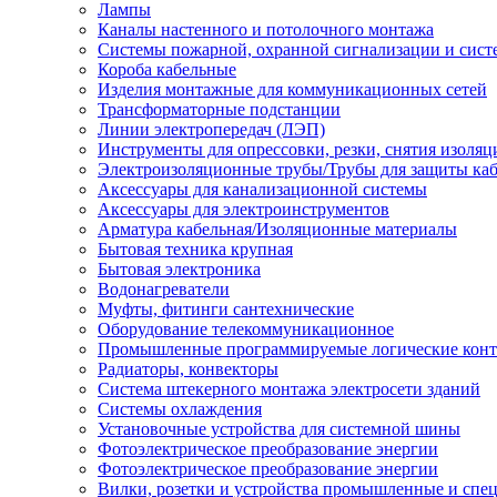
Лампы
Каналы настенного и потолочного монтажа
Системы пожарной, охранной сигнализации и сис
Короба кабельные
Изделия монтажные для коммуникационных сетей
Трансформаторные подстанции
Линии электропередач (ЛЭП)
Инструменты для опрессовки, резки, снятия изоляц
Электроизоляционные трубы/Трубы для защиты каб
Аксессуары для канализационной системы
Аксессуары для электроинструментов
Арматура кабельная/Изоляционные материалы
Бытовая техника крупная
Бытовая электроника
Водонагреватели
Муфты, фитинги сантехнические
Оборудование телекоммуникационное
Промышленные программируемые логические кон
Радиаторы, конвекторы
Система штекерного монтажа электросети зданий
Системы охлаждения
Установочные устройства для системной шины
Фотоэлектрическое преобразование энергии
Фотоэлектрическое преобразование энергии
Вилки, розетки и устройства промышленные и спе