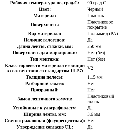
Рабочая температура по, град.C:
90 град.C
Цвет:
Черный
Материал:
Пластик
Пластиковое
Поверхность:
покрытие
Вид материала:
Полиамид (PA)
Наличие галогенов:
Да
Длина ленты, стяжки, мм:
250 мм
Поверхность для маркировки:
Нет (без)
Тип монтажа:
Нет (без)
Класс горючести материала изоляции
V2
в соответствии со стандартом UL57:
Толщина полосы:
1.15 мм
Разборный зажим:
Нет
Прозрачный:
Нет
Пластиковый
Замок ленточного хомута:
носик
Устойчивые к ультрафиолету:
Да
Ширина ленты, мм:
3.6 мм
Светоотражающая (флуоресцентная):
Нет
Утверждение согласно UL:
Да