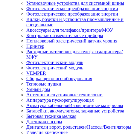
Установочные устройства для системной шины
Фотоэлектрическое преобразование энергии
Фотоэлектрическое преобразование энергии
Вилки, розетки и устройства промышленные и
специальные
Аксессуары для телефакса/принтера/МФУ
Контрольно-измерительные приборы
Поплавковый электрический датчик уровня
Принтер
Расходные материалы для телефакса/принтера/
МФУ
Фотоэлектрический модуль
Фотоэлектрический модуль
VEMPER
Сборка щитового оборудования
Тепловые пушки
Умный дом
Антенны и спутниковые технологии
Аппаратура пускорегулирующая
Арматура кабельная/Изоляционные материалы
Батарейки, аккумуляторы, зарядные устройства
Бытовая техника мелкая
Датчики/сенсоры
Двигатели ворот, рольставен/Насосы/Вентиляторы
Изделия крепежные