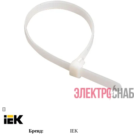
[]
Бренд:
IEK