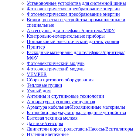
Установочные устройства для системной шины
Фотоэлектрическое преобразование энергии
Фотоэлектрическое преобразование энергии
Вилки, розетки и устройства промышленные и
специальные
Аксессуары для телефакса/принтера/МФУ
Контрольно-измерительные приборы
Поплавковый электрический датчик уровня
Принтер
Расходные материалы для телефакса/принтера/
МФУ
Фотоэлектрический модуль
Фотоэлектрический модуль
VEMPER
Сборка щитового оборудования
Тепловые пушки
Умный дом
Антенны и спутниковые технологии
Аппаратура пускорегулирующая
Арматура кабельная/Изоляционные материалы
Батарейки, аккумуляторы, зарядные устройства
Бытовая техника мелкая
Датчики/сенсоры
Двигатели ворот, рольставен/Насосы/Вентиляторы
Изделия крепежные