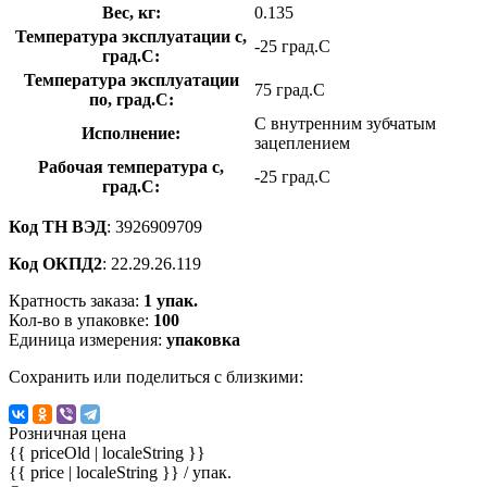
Вес, кг:
0.135
Температура эксплуатации с,
-25 град.C
град.C:
Температура эксплуатации
75 град.C
по, град.C:
С внутренним зубчатым
Исполнение:
зацеплением
Рабочая температура с,
-25 град.C
град.C:
Код ТН ВЭД
: 3926909709
Код ОКПД2
: 22.29.26.119
Кратность заказа:
1 упак.
Кол-во в упаковке:
100
Единица измерения:
упаковка
Сохранить или поделиться с близкими:
Розничная цена
{{ priceOld | localeString }}
{{ price | localeString }}
/ упак.