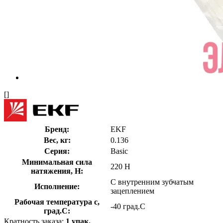
[]
Бренд:
EKF
Вес, кг:
0.136
Серия:
Basic
Минимальная сила
220 Н
натяжения, Н:
С внутренним зубчатым
Исполнение:
зацеплением
Рабочая температура с,
-40 град.C
град.C:
Кратность заказа:
1 упак.