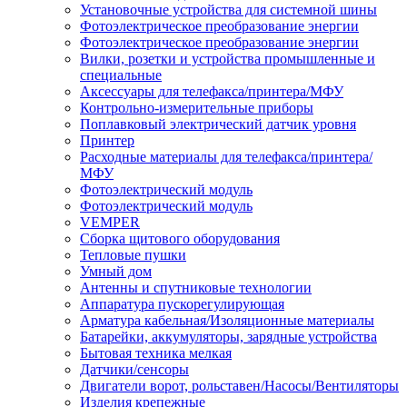
Установочные устройства для системной шины
Фотоэлектрическое преобразование энергии
Фотоэлектрическое преобразование энергии
Вилки, розетки и устройства промышленные и
специальные
Аксессуары для телефакса/принтера/МФУ
Контрольно-измерительные приборы
Поплавковый электрический датчик уровня
Принтер
Расходные материалы для телефакса/принтера/
МФУ
Фотоэлектрический модуль
Фотоэлектрический модуль
VEMPER
Сборка щитового оборудования
Тепловые пушки
Умный дом
Антенны и спутниковые технологии
Аппаратура пускорегулирующая
Арматура кабельная/Изоляционные материалы
Батарейки, аккумуляторы, зарядные устройства
Бытовая техника мелкая
Датчики/сенсоры
Двигатели ворот, рольставен/Насосы/Вентиляторы
Изделия крепежные