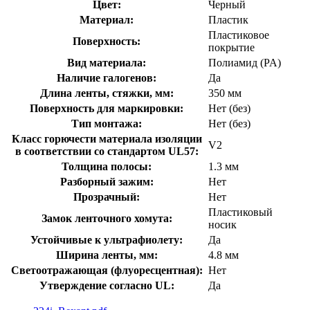
Цвет:
Черный
Материал:
Пластик
Пластиковое
Поверхность:
покрытие
Вид материала:
Полиамид (PA)
Наличие галогенов:
Да
Длина ленты, стяжки, мм:
350 мм
Поверхность для маркировки:
Нет (без)
Тип монтажа:
Нет (без)
Класс горючести материала изоляции
V2
в соответствии со стандартом UL57:
Толщина полосы:
1.3 мм
Разборный зажим:
Нет
Прозрачный:
Нет
Пластиковый
Замок ленточного хомута:
носик
Устойчивые к ультрафиолету:
Да
Ширина ленты, мм:
4.8 мм
Светоотражающая (флуоресцентная):
Нет
Утверждение согласно UL:
Да