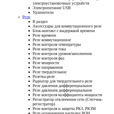
электроустановочных устройств
Электропитание USB
Удлинители
Реле
В раздел
Аксессуары для коммутационного реле
Блок-контакт с выдержкой времени
Реле времени
Реле коммутационное
Реле контроля температуры
Реле контроля тока
Реле контроля уровня/заполнения
Реле контроля фаз
Реле мощности
Реле напряжения
Реле твердотельное
Розетка-реле
Радиатор для твердотельного реле
Реле давления дифференциальное
Реле давления дифференциальное
Реле контроля коэффициента мощности
Регистратор отключения сети (Счетчик-
регистратор)
Реле контроля и защиты РКЗ, РКЗМ
Реле ограничения нагрузки РОН