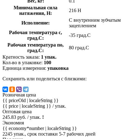
Вес, кг:
0.1
Минимальная сила
216 Н
натяжения, Н:
С внутренним зубчатым
Исполнение:
зацеплением
Рабочая температура с,
-35 град.C
град.C:
Рабочая температура по,
80 град.C
град.C:
Кратность заказа:
1 упак.
Кол-во в упаковке:
100
Единица измерения:
упаковка
Сохранить или поделиться с близкими:
Розничная цена
{{ priceOld | localeString }}
{{ price | localeString }}
/ упак.
Оптовая цена
245.83 руб. / упак.
!
Экономия
{{ economy*number | localeString }}
2245 упак., срок поставки 5-7 рабочих дней