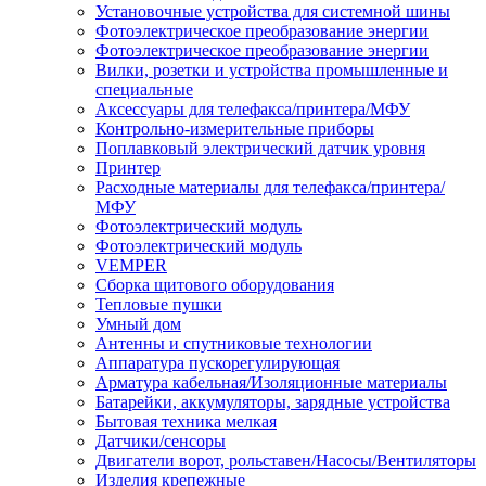
Установочные устройства для системной шины
Фотоэлектрическое преобразование энергии
Фотоэлектрическое преобразование энергии
Вилки, розетки и устройства промышленные и
специальные
Аксессуары для телефакса/принтера/МФУ
Контрольно-измерительные приборы
Поплавковый электрический датчик уровня
Принтер
Расходные материалы для телефакса/принтера/
МФУ
Фотоэлектрический модуль
Фотоэлектрический модуль
VEMPER
Сборка щитового оборудования
Тепловые пушки
Умный дом
Антенны и спутниковые технологии
Аппаратура пускорегулирующая
Арматура кабельная/Изоляционные материалы
Батарейки, аккумуляторы, зарядные устройства
Бытовая техника мелкая
Датчики/сенсоры
Двигатели ворот, рольставен/Насосы/Вентиляторы
Изделия крепежные