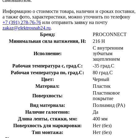
самовывозом.
Информацию о стоимости товара, наличии и сроках поставки,
а также фото, характеристики, можно уточнить по телефону
+7 (391) 278-76-76
или отправить заявку на почту
zakaz@elektrosnab24.ru
.
Бренд:
PROCONNECT
Минимальная сила натяжения, Н:
216 Н
С внутренним
Исполнение:
зубчатым
зацеплением
Рабочая температура с, град.C:
-35 град.C
Рабочая температура по, град.C:
80 град.C
Цвет:
Черный
Материал:
Пластик
Пластиковое
Поверхность:
покрытие
Вид материала:
Полиамид (PA)
Наличие галогенов:
Да
Длина ленты, стяжки, мм:
400 мм
Поверхность для маркировки:
Нет (без)
Тип монтажа:
Нет (без)