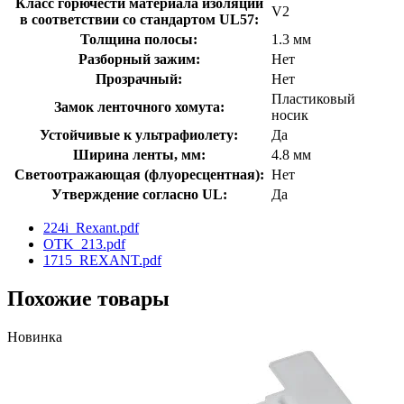
Класс горючести материала изоляции
V2
в соответствии со стандартом UL57:
Толщина полосы:
1.3 мм
Разборный зажим:
Нет
Прозрачный:
Нет
Пластиковый
Замок ленточного хомута:
носик
Устойчивые к ультрафиолету:
Да
Ширина ленты, мм:
4.8 мм
Светоотражающая (флуоресцентная):
Нет
Утверждение согласно UL:
Да
224i_Rexant.pdf
OTK_213.pdf
1715_REXANT.pdf
Похожие товары
Новинка