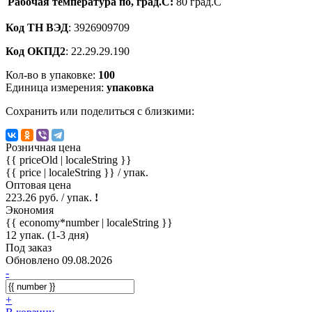
Рабочая температура по, град.C:
80 град.C
Код ТН ВЭД
: 3926909709
Код ОКПД2
: 22.29.29.190
Кол-во в упаковке:
100
Единица измерения:
упаковка
Сохранить или поделиться с близкими:
Розничная цена
{{ priceOld | localeString }}
{{ price | localeString }}
/ упак.
Оптовая цена
223.26 руб. / упак.
!
Экономия
{{ economy*number | localeString }}
12 упак. (1-3 дня)
Под заказ
Обновлено 09.08.2026
-
+