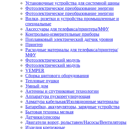
Установочные устройства для системной шины
Фотоэлектрическое преобразование энергии
Фотоэлектрическое преобразование энергии
Вилки, розетки и устройства промышленные и
специальные
Аксессуары для телефакса/принтера/МФУ
Контрольно-измерительные приборы
Поплавковый электрический датчик уровня
Принтер
Расходные материалы для телефакса/принтера/
МФУ
Фотоэлектрический модуль
Фотоэлектрический модуль
VEMPER
Сборка щитового оборудования
Тепловые пушки
Умный дом
Антенны и спутниковые технологии
Аппаратура пускорегулирующая
Арматура кабельная/Изоляционные материалы
Батарейки, аккумуляторы, зарядные устройства
Бытовая техника мелкая
Датчики/сенсоры
Двигатели ворот, рольставен/Насосы/Вентиляторы
Изделия крепежные