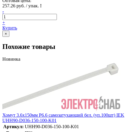
Оптовая цена:
257.26 руб. / упак.
!
-
+
Купить
×
Похожие товары
Новинка
Хомут 3.6х150мм P6.6 самозатухающий бел. (уп.100шт) IEK
UHH90-D036-150-100-K01
Артикул:
UHH90-D036-150-100-K01