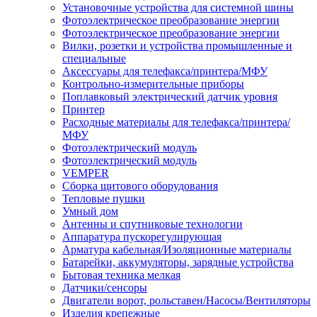
Установочные устройства для системной шины
Фотоэлектрическое преобразование энергии
Фотоэлектрическое преобразование энергии
Вилки, розетки и устройства промышленные и
специальные
Аксессуары для телефакса/принтера/МФУ
Контрольно-измерительные приборы
Поплавковый электрический датчик уровня
Принтер
Расходные материалы для телефакса/принтера/
МФУ
Фотоэлектрический модуль
Фотоэлектрический модуль
VEMPER
Сборка щитового оборудования
Тепловые пушки
Умный дом
Антенны и спутниковые технологии
Аппаратура пускорегулирующая
Арматура кабельная/Изоляционные материалы
Батарейки, аккумуляторы, зарядные устройства
Бытовая техника мелкая
Датчики/сенсоры
Двигатели ворот, рольставен/Насосы/Вентиляторы
Изделия крепежные