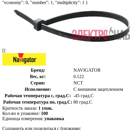
"economy": 0, "number": 1, "multiplicity": 1 }
[]
Бренд:
NAVIGATOR
Вес, кг:
0.122
Серия:
NCT
Исполнение:
С внешним зацеплением
Рабочая температура с, град.C:
-45 град.C
Рабочая температура по, град.C:
80 град.C
Кратность заказа:
1 упак.
Кол-во в упаковке:
100
Единица измерения:
упаковка
Сохранить или поделиться с близкими: