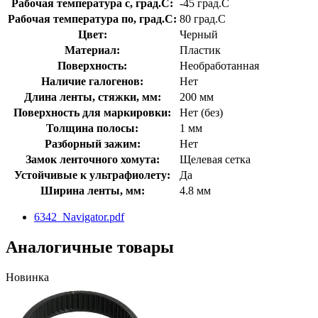
Рабочая температура с, град.C:
-45 град.C
Рабочая температура по, град.C:
80 град.C
Цвет:
Черный
Материал:
Пластик
Поверхность:
Необработанная
Наличие галогенов:
Нет
Длина ленты, стяжки, мм:
200 мм
Поверхность для маркировки:
Нет (без)
Толщина полосы:
1 мм
Разборный зажим:
Нет
Замок ленточного хомута:
Щелевая сетка
Устойчивые к ультрафиолету:
Да
Ширина ленты, мм:
4.8 мм
6342_Navigator.pdf
Аналогичные товары
Новинка