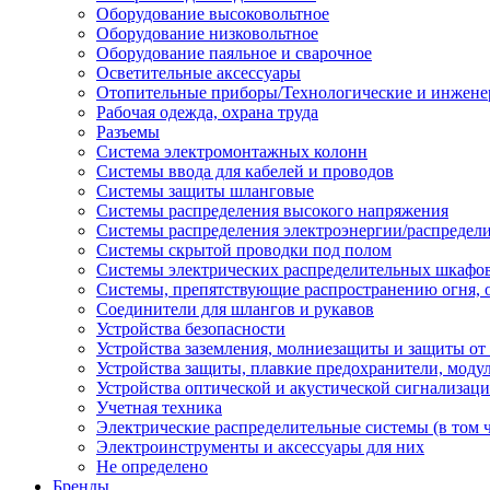
Оборудование высоковольтное
Оборудование низковольтное
Оборудование паяльное и сварочное
Осветительные аксессуары
Отопительные приборы/Технологические и инжене
Рабочая одежда, охрана труда
Разъемы
Система электромонтажных колонн
Системы ввода для кабелей и проводов
Системы защиты шланговые
Системы распределения высокого напряжения
Системы распределения электроэнергии/распредел
Системы скрытой проводки под полом
Системы электрических распределительных шкафо
Системы, препятствующие распространению огня, 
Соединители для шлангов и рукавов
Устройства безопасности
Устройства заземления, молниезащиты и защиты о
Устройства защиты, плавкие предохранители, моду
Устройства оптической и акустической сигнализац
Учетная техника
Электрические распределительные системы (в том 
Электроинструменты и аксессуары для них
Не определено
Бренды