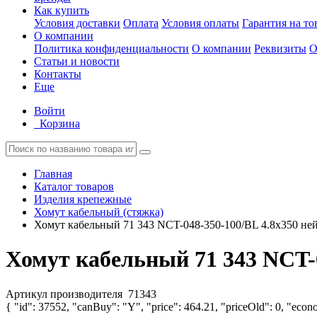
Как купить
Условия доставки
Оплата
Условия оплаты
Гарантия на то
О компании
Политика конфиденциальности
О компании
Реквизиты
О
Статьи и новости
Контакты
Еще
Войти
Корзина
Главная
Каталог товаров
Изделия крепежные
Хомут кабельный (стяжка)
Хомут кабельный 71 343 NCT-048-350-100/BL 4.8х350 нейл
Хомут кабельный 71 343 NCT-04
Артикул производителя
71343
{ "id": 37552, "canBuy": "Y", "price": 464.21, "priceOld": 0, "econo