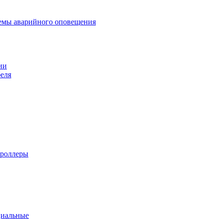
темы аварийного оповещения
ии
еля
троллеры
циальные