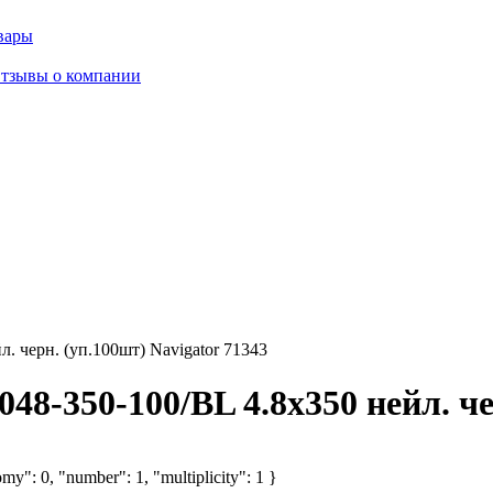
вары
тзывы о компании
. черн. (уп.100шт) Navigator 71343
8-350-100/BL 4.8х350 нейл. че
my": 0, "number": 1, "multiplicity": 1 }