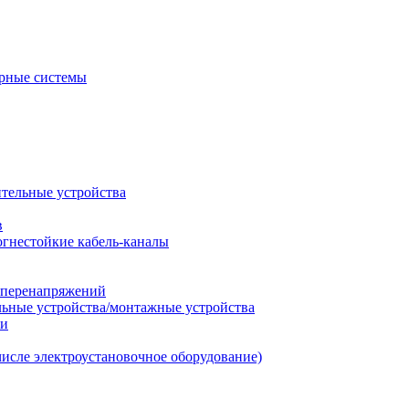
рные системы
ительные устройства
в
огнестойкие кабель-каналы
т перенапряжений
льные устройства/монтажные устройства
ии
числе электроустановочное оборудование)