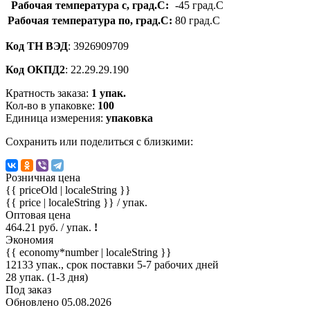
Рабочая температура с, град.C:
-45 град.C
Рабочая температура по, град.C:
80 град.C
Код ТН ВЭД
: 3926909709
Код ОКПД2
: 22.29.29.190
Кратность заказа:
1 упак.
Кол-во в упаковке:
100
Единица измерения:
упаковка
Сохранить или поделиться с близкими:
Розничная цена
{{ priceOld | localeString }}
{{ price | localeString }}
/ упак.
Оптовая цена
464.21 руб. / упак.
!
Экономия
{{ economy*number | localeString }}
12133 упак., срок поставки 5-7 рабочих дней
28 упак. (1-3 дня)
Под заказ
Обновлено 05.08.2026