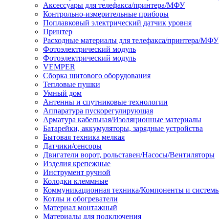
Аксессуары для телефакса/принтера/МФУ
Контрольно-измерительные приборы
Поплавковый электрический датчик уровня
Принтер
Расходные материалы для телефакса/принтера/МФУ
Фотоэлектрический модуль
Фотоэлектрический модуль
VEMPER
Сборка щитового оборудования
Тепловые пушки
Умный дом
Антенны и спутниковые технологии
Аппаратура пускорегулирующая
Арматура кабельная/Изоляционные материалы
Батарейки, аккумуляторы, зарядные устройства
Бытовая техника мелкая
Датчики/сенсоры
Двигатели ворот, рольставен/Насосы/Вентиляторы
Изделия крепежные
Инструмент ручной
Колодки клеммные
Коммуникационная техника/Компоненты и систем
Котлы и обогреватели
Материал монтажный
Материалы для подключения