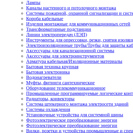
Лампы
Каналы настенного и потолочного монтажа
Системы пожарной, охранной сигнализации и сис
Короба кабельные
Изделия монтажные для коммуникационных сетей
Трансформаторные подстанции
Линии электропередач (ЛЭП)
Инструменты для опрессовки, резки, снятия изоляц
Электроизоляционные трубы/Трубы для защиты каб
Аксессуары для канализационной системы
Аксессуары для электроинструментов
Арматура кабельная/Изоляционные материалы
Бытовая техника крупная
Бытовая электроника
Водонагреватели
Муфты, фитинги сантехнические
Оборудование телекоммуникационное
Промышленные программируемые логические кон
Радиаторы, конвекторы
Система штекерного монтажа электросети зданий
Системы охлаждения
Установочные устройства для системной шины
Фотоэлектрическое преобразование энергии
Фотоэлектрическое преобразование энергии
Вилки, розетки и устройства промышленные и спе