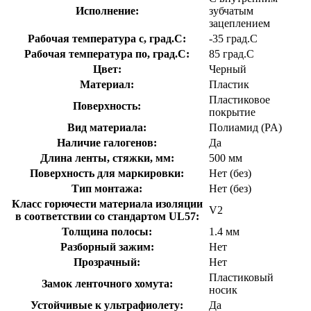
Исполнение:
зубчатым
зацеплением
Рабочая температура с, град.C:
-35 град.C
Рабочая температура по, град.C:
85 град.C
Цвет:
Черный
Материал:
Пластик
Пластиковое
Поверхность:
покрытие
Вид материала:
Полиамид (PA)
Наличие галогенов:
Да
Длина ленты, стяжки, мм:
500 мм
Поверхность для маркировки:
Нет (без)
Тип монтажа:
Нет (без)
Класс горючести материала изоляции
V2
в соответствии со стандартом UL57:
Толщина полосы:
1.4 мм
Разборный зажим:
Нет
Прозрачный:
Нет
Пластиковый
Замок ленточного хомута:
носик
Устойчивые к ультрафиолету:
Да