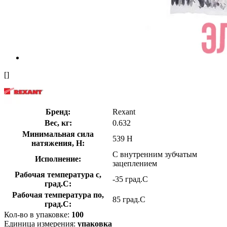
[]
Бренд:
Rexant
Вес, кг:
0.632
Минимальная сила
539 Н
натяжения, Н:
С внутренним зубчатым
Исполнение:
зацеплением
Рабочая температура с,
-35 град.C
град.C:
Рабочая температура по,
85 град.C
град.C:
Кол-во в упаковке:
100
Единица измерения:
упаковка