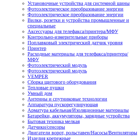
Установочные устройства для системной шины
Фотоэлектрическое преобразование энергии
Фотоэлектрическое преобразование энергии
Вилки, розетки и устройства промышленные и
специальные
Аксессуары для телефакса/принтера/МФУ
Контрольно-измерительные приборы
Поплавковый электрический датчик уровня
Принтер
Расходные материалы для телефакса/принтера/
МФУ
Фотоэлектрический модуль
Фотоэлектрический модуль
VEMPER
Сборка щитового оборудования
Тепловые пушки
Умный дом
Антенны и спутниковые технологии
Аппаратура пускорегулирующая
Арматура кабельная/Изоляционные материалы
Батарейки, аккумуляторы, зарядные устройства
Бытовая техника мелкая
Датчики/сенсоры
Двигатели ворот, рольставен/Насосы/Вентиляторы
Изделия крепежные