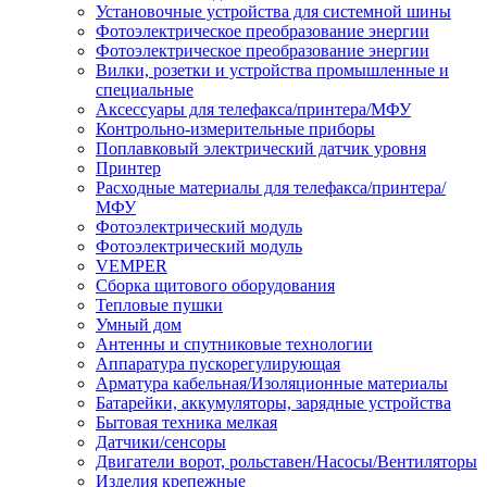
Установочные устройства для системной шины
Фотоэлектрическое преобразование энергии
Фотоэлектрическое преобразование энергии
Вилки, розетки и устройства промышленные и
специальные
Аксессуары для телефакса/принтера/МФУ
Контрольно-измерительные приборы
Поплавковый электрический датчик уровня
Принтер
Расходные материалы для телефакса/принтера/
МФУ
Фотоэлектрический модуль
Фотоэлектрический модуль
VEMPER
Сборка щитового оборудования
Тепловые пушки
Умный дом
Антенны и спутниковые технологии
Аппаратура пускорегулирующая
Арматура кабельная/Изоляционные материалы
Батарейки, аккумуляторы, зарядные устройства
Бытовая техника мелкая
Датчики/сенсоры
Двигатели ворот, рольставен/Насосы/Вентиляторы
Изделия крепежные