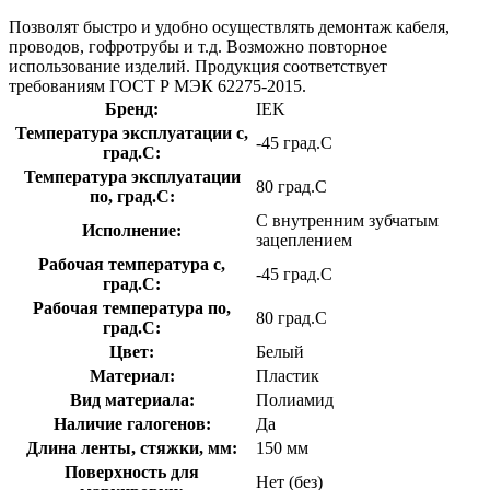
Позволят быстро и удобно осуществлять демонтаж кабеля,
проводов, гофротрубы и т.д. Возможно повторное
использование изделий. Продукция соответствует
требованиям ГОСТ Р МЭК 62275-2015.
Бренд:
IEK
Температура эксплуатации с,
-45 град.C
град.C:
Температура эксплуатации
80 град.C
по, град.C:
С внутренним зубчатым
Исполнение:
зацеплением
Рабочая температура с,
-45 град.C
град.C:
Рабочая температура по,
80 град.C
град.C:
Цвет:
Белый
Материал:
Пластик
Вид материала:
Полиамид
Наличие галогенов:
Да
Длина ленты, стяжки, мм:
150 мм
Поверхность для
Нет (без)