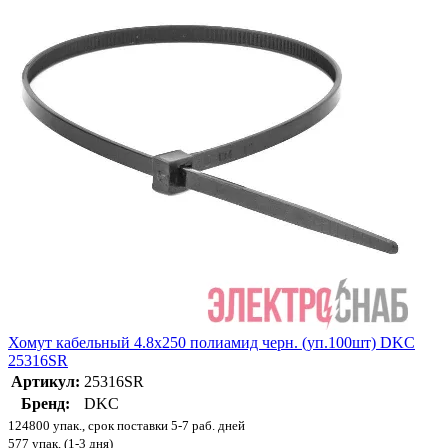
Хомут кабельный 4.8х250 полиамид черн. (уп.100шт) DKC
25316SR
Артикул:
25316SR
Бренд:
DKC
124800 упак., срок поставки 5-7 раб. дней
577 упак. (1-3 дня)