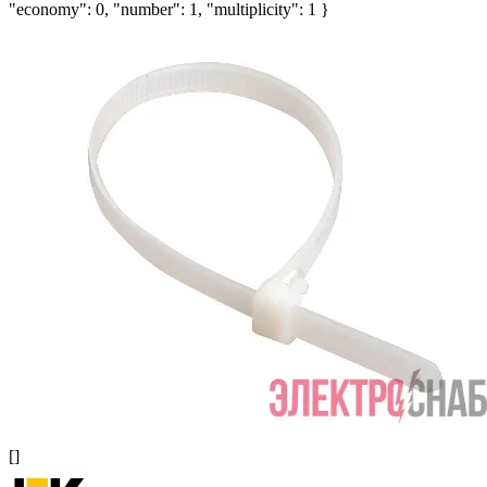
"economy": 0, "number": 1, "multiplicity": 1 }
[]