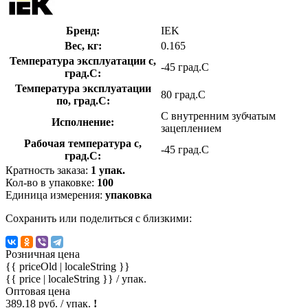
Бренд:
IEK
Вес, кг:
0.165
Температура эксплуатации с,
-45 град.C
град.C:
Температура эксплуатации
80 град.C
по, град.C:
С внутренним зубчатым
Исполнение:
зацеплением
Рабочая температура с,
-45 град.C
град.C:
Кратность заказа:
1 упак.
Кол-во в упаковке:
100
Единица измерения:
упаковка
Сохранить или поделиться с близкими:
Розничная цена
{{ priceOld | localeString }}
{{ price | localeString }}
/ упак.
Оптовая цена
389.18 руб. / упак.
!