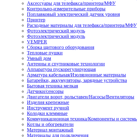
Аксессуары для телефакса/принтера/МФУ
Контрольно-измерительные приборы
Поплавковый электрический датчик уровня
Принтер
Расходные материалы для телефакса/принтера/МФУ
Фотоэлектрический модуль
Фотоэлектрический модуль
VEMPER
Сборка щитового оборудования
Тепловые пушки
Умный дом
Антенны и спутниковые технологии
Аппаратура пускорегулирующая
Арматура кабельная/Изоляционные материалы
Батарейки, аккумуляторы, зарядные устройства
Бытовая техника мелкая
Датчики/сенсоры
Двигатели ворот, рольставен/Насосы/Вентиляторы
Изделия крепежные
Инструмент ручной
Колодки клеммные
Коммуникационная техника/Компоненты и систем
Котлы и обогреватели
Материал монтажный
Материалы для подключения