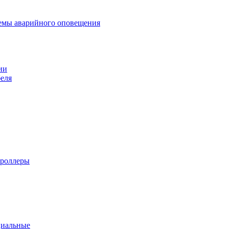
темы аварийного оповещения
ии
еля
троллеры
циальные