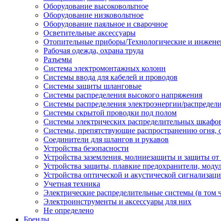
Оборудование высоковольтное
Оборудование низковольтное
Оборудование паяльное и сварочное
Осветительные аксессуары
Отопительные приборы/Технологические и инжене
Рабочая одежда, охрана труда
Разъемы
Система электромонтажных колонн
Системы ввода для кабелей и проводов
Системы защиты шланговые
Системы распределения высокого напряжения
Системы распределения электроэнергии/распредел
Системы скрытой проводки под полом
Системы электрических распределительных шкафо
Системы, препятствующие распространению огня, 
Соединители для шлангов и рукавов
Устройства безопасности
Устройства заземления, молниезащиты и защиты о
Устройства защиты, плавкие предохранители, моду
Устройства оптической и акустической сигнализац
Учетная техника
Электрические распределительные системы (в том 
Электроинструменты и аксессуары для них
Не определено
Бренды