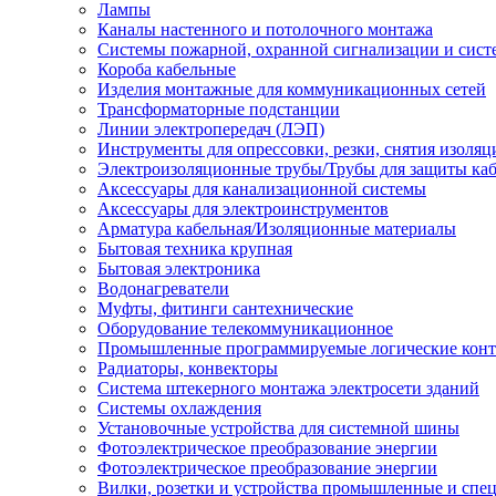
Лампы
Каналы настенного и потолочного монтажа
Системы пожарной, охранной сигнализации и сис
Короба кабельные
Изделия монтажные для коммуникационных сетей
Трансформаторные подстанции
Линии электропередач (ЛЭП)
Инструменты для опрессовки, резки, снятия изоляц
Электроизоляционные трубы/Трубы для защиты каб
Аксессуары для канализационной системы
Аксессуары для электроинструментов
Арматура кабельная/Изоляционные материалы
Бытовая техника крупная
Бытовая электроника
Водонагреватели
Муфты, фитинги сантехнические
Оборудование телекоммуникационное
Промышленные программируемые логические кон
Радиаторы, конвекторы
Система штекерного монтажа электросети зданий
Системы охлаждения
Установочные устройства для системной шины
Фотоэлектрическое преобразование энергии
Фотоэлектрическое преобразование энергии
Вилки, розетки и устройства промышленные и спе