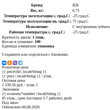
Бренд:
IEK
Вес, кг:
0.75
Температура эксплуатации с, град.C:
-25 град.C
Температура эксплуатации по, град.C:
75 град.C
Исполнение:
С внутренним зубчат
Рабочая температура с, град.C:
-25 град.C
Кратность заказа:
1 упак.
Кол-во в упаковке:
100
Единица измерения:
упаковка
Сохранить или поделиться с близкими:
Розничная цена
{{ priceOld | localeString }}
{{ price | localeString }}
/ упак.
Оптовая цена
1 339.56 руб. / упак.
!
Экономия
{{ economy*number | localeString }}
85 упак., срок поставки 5-7 рабочих дней
Под заказ
Обновлено 06.08.2026