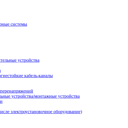
рные системы
ительные устройства
в
огнестойкие кабель-каналы
т перенапряжений
льные устройства/монтажные устройства
ии
числе электроустановочное оборудование)