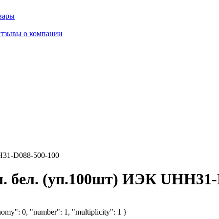
вары
тзывы о компании
H31-D088-500-100
л. бел. (уп.100шт) ИЭК UHH31-
omy": 0, "number": 1, "multiplicity": 1 }