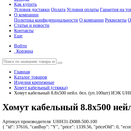
Как купить
Условия доставки
Оплата
Условия оплаты
Гарантия на то
О компании
Политика конфиденциальности
О компании
Реквизиты
О
Статьи и новости
Контакты
Еще
Войти
Корзина
Главная
Каталог товаров
Изделия крепежные
Хомут кабельный (стяжка)
Хомут кабельный 8.8х500 нейл. бел. (уп.100шт) ИЭК UH
Хомут кабельный 8.8х500 ней
Артикул производителя
UHH31-D088-500-100
{ "id": 37616, "canBuy": "Y", "price": 1339.56, "priceOld": 0, "econ