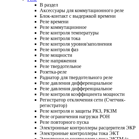
В раздел
Аксессуары для коммутационного реле
Блок-контакт с выдержкой времени
Реле времени
Реле коммутационное
Реле контроля температуры
Реле контроля тока
Реле контроля уровня/заполнения
Реле контроля фаз
Реле мощности
Реле напряжения
Реле твердотельное
Розетка-реле
Радиатор для твердотельного реле
Реле давления дифференциальное
Реле давления дифференциальное
Реле контроля коэффициента мощности
Регистратор отключения сети (Счетчик-
регистратор)
Реле контроля и защиты РКЗ, РКЗМ
Реле ограничения нагрузки РОН
Реле повторного пуска
Электронные контроллеры расцерителя ЭКР
Электронные контроллеры тока ЭКТ
Электронные контроллеры тока ЭКТМ (с