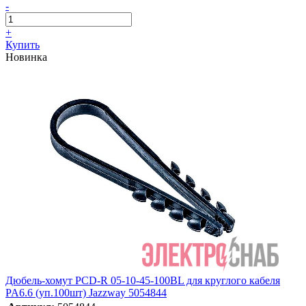
-
+
Купить
Новинка
Дюбель-хомут PCD-R 05-10-45-100BL для круглого кабеля
PA6.6 (уп.100шт) Jazzway 5054844