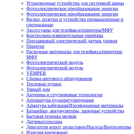
Установочные устройства для системной шины
Фотоэлектрическое преобразование энергии
Фотоэлектрическое преобразование энергии
Вилки, розетки и устройства промышленные и
специальные
Аксессуары для телефакса/принтера/МФУ
Контрольно-измерительные приборы
Поплавковый электрический датчик уровня
Принтер
Расходные материалы для телефакса/принтера/
МФУ
Фотоэлектрический модуль
Фотоэлектрический модуль
VEMPER
Сборка щитового оборудования
Тепловые пушки
Умный дом
Антенны и спутниковые технологии
Аппаратура пускорегулирующая
Арматура кабельная/Изоляционные материалы
Батарейки, аккумуляторы, зарядные устройства
Бытовая техника мелкая
Датчики/сенсоры
Двигатели ворот, рольставен/Насосы/Вентиляторы
Изделия крепежные