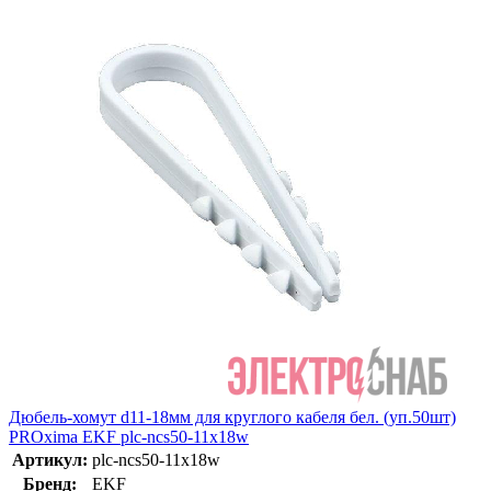
Дюбель-хомут d11-18мм для круглого кабеля бел. (уп.50шт)
PROxima EKF plc-ncs50-11x18w
Артикул:
plc-ncs50-11x18w
Бренд:
EKF