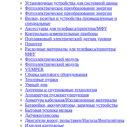
Установочные устройства для системной шины
Фотоэлектрическое преобразование энергии
Фотоэлектрическое преобразование энергии
Вилки, розетки и устройства промышленные и
специальные
Аксессуары для телефакса/принтера/МФУ
Контрольно-измерительные приборы
Поплавковый электрический датчик уровня
Принтер
Расходные материалы для телефакса/принтера/
МФУ
Фотоэлектрический модуль
Фотоэлектрический модуль
VEMPER
Сборка щитового оборудования
Тепловые пушки
Умный дом
Антенны и спутниковые технологии
Аппаратура пускорегулирующая
Арматура кабельная/Изоляционные материалы
Батарейки, аккумуляторы, зарядные устройства
Бытовая техника мелкая
Датчики/сенсоры
Двигатели ворот, рольставен/Насосы/Вентиляторы
Изделия крепежные