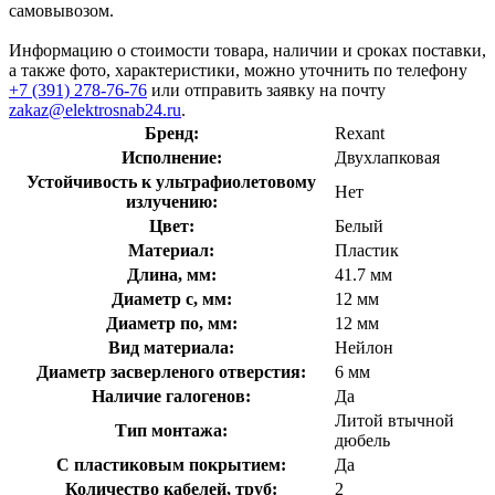
самовывозом.
Информацию о стоимости товара, наличии и сроках поставки,
а также фото, характеристики, можно уточнить по телефону
+7 (391) 278-76-76
или отправить заявку на почту
zakaz@elektrosnab24.ru
.
Бренд:
Rexant
Исполнение:
Двухлапковая
Устойчивость к ультрафиолетовому
Нет
излучению:
Цвет:
Белый
Материал:
Пластик
Длина, мм:
41.7 мм
Диаметр с, мм:
12 мм
Диаметр по, мм:
12 мм
Вид материала:
Нейлон
Диаметр засверленого отверстия:
6 мм
Наличие галогенов:
Да
Литой втычной
Тип монтажа:
дюбель
С пластиковым покрытием:
Да
Количество кабелей, труб:
2