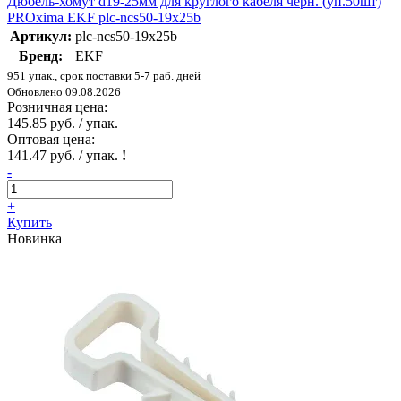
Дюбель-хомут d19-25мм для круглого кабеля черн. (уп.50шт)
PROxima EKF plc-ncs50-19x25b
Артикул:
plc-ncs50-19x25b
Бренд:
EKF
951 упак., срок поставки 5-7 раб. дней
Обновлено 09.08.2026
Розничная цена:
145.85 руб. / упак.
Оптовая цена:
141.47 руб. / упак.
!
-
+
Купить
Новинка