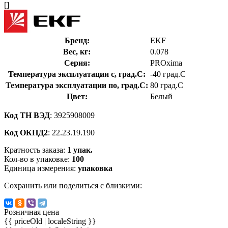
[]
Бренд:
EKF
Вес, кг:
0.078
Серия:
PROxima
Температура эксплуатации с, град.C:
-40 град.C
Температура эксплуатации по, град.C:
80 град.C
Цвет:
Белый
Код ТН ВЭД
: 3925908009
Код ОКПД2
: 22.23.19.190
Кратность заказа:
1 упак.
Кол-во в упаковке:
100
Единица измерения:
упаковка
Сохранить или поделиться с близкими:
Розничная цена
{{ priceOld | localeString }}