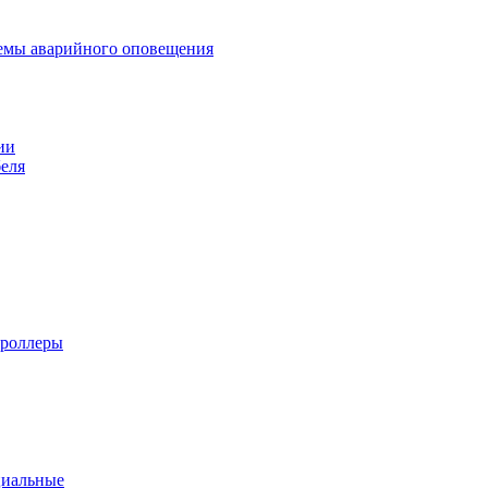
темы аварийного оповещения
ии
еля
троллеры
циальные