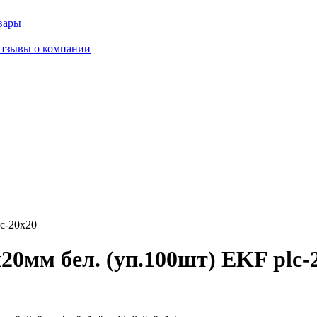
вары
тзывы о компании
c-20x20
0мм бел. (уп.100шт) EKF plc-