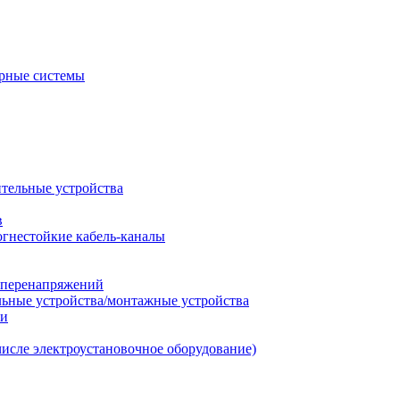
рные системы
ительные устройства
в
огнестойкие кабель-каналы
т перенапряжений
льные устройства/монтажные устройства
ии
числе электроустановочное оборудование)