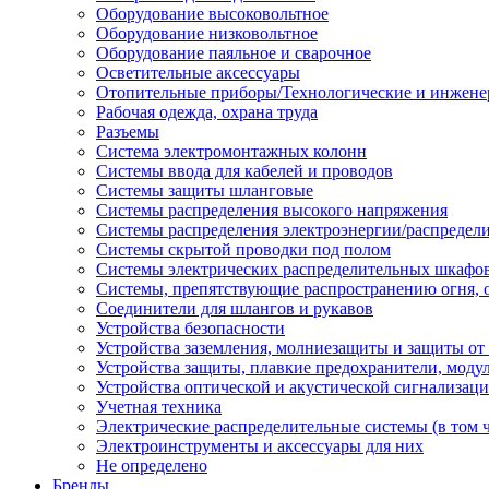
Оборудование высоковольтное
Оборудование низковольтное
Оборудование паяльное и сварочное
Осветительные аксессуары
Отопительные приборы/Технологические и инжене
Рабочая одежда, охрана труда
Разъемы
Система электромонтажных колонн
Системы ввода для кабелей и проводов
Системы защиты шланговые
Системы распределения высокого напряжения
Системы распределения электроэнергии/распредел
Системы скрытой проводки под полом
Системы электрических распределительных шкафо
Системы, препятствующие распространению огня, 
Соединители для шлангов и рукавов
Устройства безопасности
Устройства заземления, молниезащиты и защиты о
Устройства защиты, плавкие предохранители, моду
Устройства оптической и акустической сигнализац
Учетная техника
Электрические распределительные системы (в том 
Электроинструменты и аксессуары для них
Не определено
Бренды