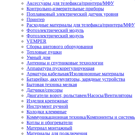
Аксессуары для телефакса/принтера/МФУ
Контрольно-измерительные приборы
Поплавковый электрический датчик уровня
Принтер
Расходные материалы для телефакса/принтера/МФУ
Фотоэлектрический модуль
Фотоэлектрический модуль
VEMPER
Сборка щитового оборудования
Тепловые пушки
Умный дом
Антенны и спутниковые технологии
Аппаратура пускорегулирующая
Арматура кабельная/Изоляционные материалы
Батарейки, аккумуляторы, зарядные устройства
Бытовая техника мелкая
Датчики/сенсоры
Двигатели ворот, рольставен/Насосы/Вентиляторы
Изделия крепежные
Инструмент ручной
Колодки клеммные
Коммуникационная техника/Компоненты и систем
Котлы и обогреватели
Материал монтажный
Материалы для подключения