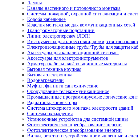
Лампы
Каналы настенного и потолочного монтажа
Системы пожарной, охранной сигнализации и сис
Короба кабельные
Изделия монтажные для коммуникационных сетей
Трансформаторные подстанции
Линии электропередач (ЛЭП)
Инструменты для опрессовки, резки, снятия изоляц
Электроизоляционные трубы/Трубы для защиты каб
Аксессуары для канализационной системы
Аксессуары для электроинструментов
Арматура кабельная/Изоляционные материалы
Бытовая техника крупная
Бытовая электроника
Водонагреватели
Муфты, фитинги сантехнические
Оборудование телекоммуникационное
Промышленные программируемые логические кон
Радиаторы, конвекторы
Система штекерного монтажа электросети зданий
Системы охлаждения
Установочные устройства для системной шины
Фотоэлектрическое преобразование энергии
Фотоэлектрическое преобразование энергии
Вилки, розетки и устройства промышленные и спе