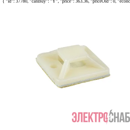
{ "id": 37780, "canBuy": "Y", "price": 363.36, "priceOld": 0, "econo