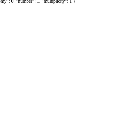
my": 0, "number": 1, "multiplicity": 1 }