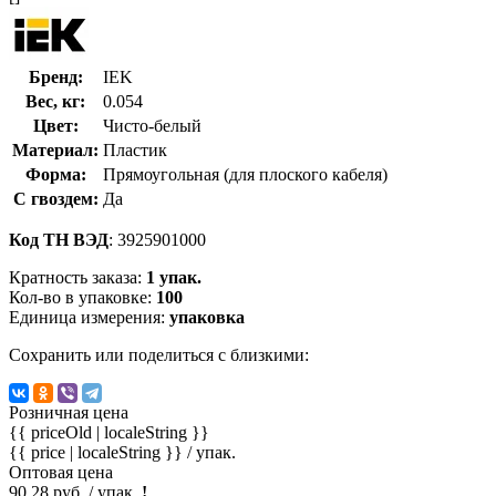
Бренд:
IEK
Вес, кг:
0.054
Цвет:
Чисто-белый
Материал:
Пластик
Форма:
Прямоугольная (для плоского кабеля)
С гвоздем:
Да
Код ТН ВЭД
: 3925901000
Кратность заказа:
1 упак.
Кол-во в упаковке:
100
Единица измерения:
упаковка
Сохранить или поделиться с близкими:
Розничная цена
{{ priceOld | localeString }}
{{ price | localeString }}
/ упак.
Оптовая цена
90.28 руб. / упак.
!