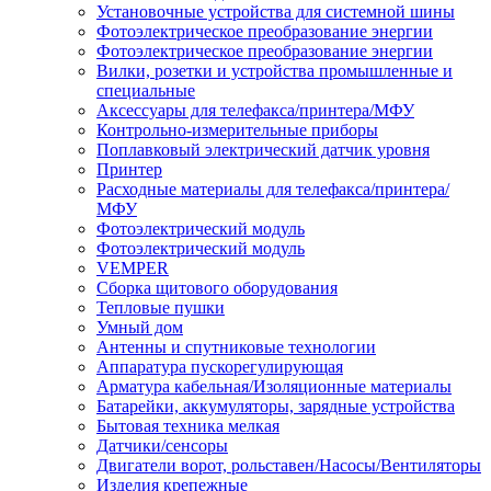
Установочные устройства для системной шины
Фотоэлектрическое преобразование энергии
Фотоэлектрическое преобразование энергии
Вилки, розетки и устройства промышленные и
специальные
Аксессуары для телефакса/принтера/МФУ
Контрольно-измерительные приборы
Поплавковый электрический датчик уровня
Принтер
Расходные материалы для телефакса/принтера/
МФУ
Фотоэлектрический модуль
Фотоэлектрический модуль
VEMPER
Сборка щитового оборудования
Тепловые пушки
Умный дом
Антенны и спутниковые технологии
Аппаратура пускорегулирующая
Арматура кабельная/Изоляционные материалы
Батарейки, аккумуляторы, зарядные устройства
Бытовая техника мелкая
Датчики/сенсоры
Двигатели ворот, рольставен/Насосы/Вентиляторы
Изделия крепежные