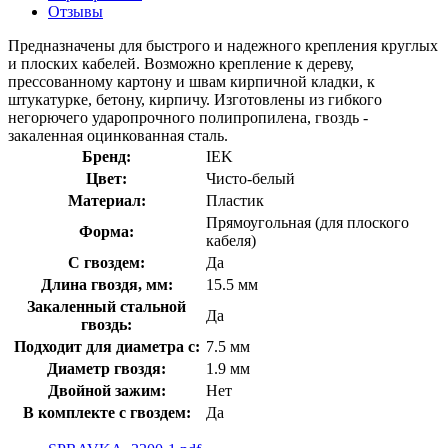
Отзывы
Предназначены для быстрого и надежного крепления круглых
и плоских кабелей. Возможно крепление к дереву,
прессованному картону и швам кирпичной кладки, к
штукатурке, бетону, кирпичу. Изготовлены из гибкого
негорючего ударопрочного полипропилена, гвоздь -
закаленная оцинкованная сталь.
Бренд:
IEK
Цвет:
Чисто-белый
Материал:
Пластик
Прямоугольная (для плоского
Форма:
кабеля)
С гвоздем:
Да
Длина гвоздя, мм:
15.5 мм
Закаленный стальной
Да
гвоздь:
Подходит для диаметра с:
7.5 мм
Диаметр гвоздя:
1.9 мм
Двойной зажим:
Нет
В комплекте с гвоздем:
Да