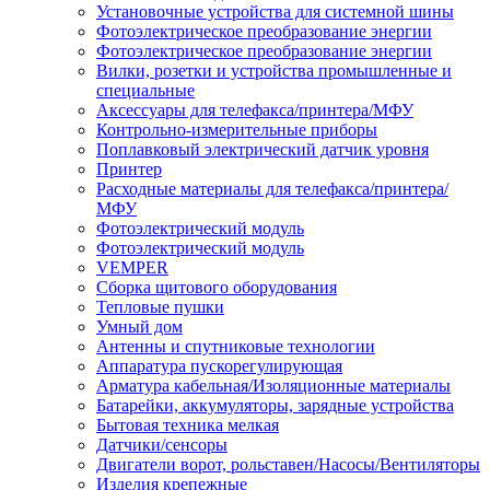
Установочные устройства для системной шины
Фотоэлектрическое преобразование энергии
Фотоэлектрическое преобразование энергии
Вилки, розетки и устройства промышленные и
специальные
Аксессуары для телефакса/принтера/МФУ
Контрольно-измерительные приборы
Поплавковый электрический датчик уровня
Принтер
Расходные материалы для телефакса/принтера/
МФУ
Фотоэлектрический модуль
Фотоэлектрический модуль
VEMPER
Сборка щитового оборудования
Тепловые пушки
Умный дом
Антенны и спутниковые технологии
Аппаратура пускорегулирующая
Арматура кабельная/Изоляционные материалы
Батарейки, аккумуляторы, зарядные устройства
Бытовая техника мелкая
Датчики/сенсоры
Двигатели ворот, рольставен/Насосы/Вентиляторы
Изделия крепежные