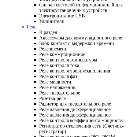
Сигнал световой информационный для
электроустановочных устройств
Электропитание USB
Удлинители
Реле
В раздел
Аксессуары для коммутационного реле
Блок-контакт с выдержкой времени
Реле времени
Реле коммутационное
Реле контроля температуры
Реле контроля тока
Реле контроля уровня/заполнения
Реле контроля фаз
Реле мощности
Реле напряжения
Реле твердотельное
Розетка-реле
Радиатор для твердотельного реле
Реле давления дифференциальное
Реле давления дифференциальное
Реле контроля коэффициента мощности
Регистратор отключения сети (Счетчик-
регистратор)
Реле контроля и защиты РКЗ, РКЗМ