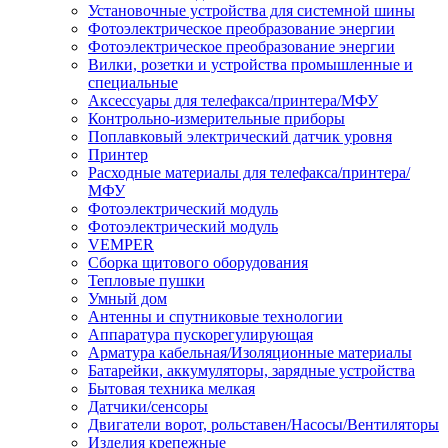
Установочные устройства для системной шины
Фотоэлектрическое преобразование энергии
Фотоэлектрическое преобразование энергии
Вилки, розетки и устройства промышленные и
специальные
Аксессуары для телефакса/принтера/МФУ
Контрольно-измерительные приборы
Поплавковый электрический датчик уровня
Принтер
Расходные материалы для телефакса/принтера/
МФУ
Фотоэлектрический модуль
Фотоэлектрический модуль
VEMPER
Сборка щитового оборудования
Тепловые пушки
Умный дом
Антенны и спутниковые технологии
Аппаратура пускорегулирующая
Арматура кабельная/Изоляционные материалы
Батарейки, аккумуляторы, зарядные устройства
Бытовая техника мелкая
Датчики/сенсоры
Двигатели ворот, рольставен/Насосы/Вентиляторы
Изделия крепежные