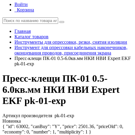
Войти
Корзина
Главная
Каталог товаров
Инструменты для опрессовки, резки, снятия изоляции
Инструмент для опрессовки кабельных наконечников,
оконцевания проводов, присоединения экрана
Пресс-клещи ПК-01 0.5-6.0кв.мм НКИ НВИ Expert EKF
pk-01-exp
Пресс-клещи ПК-01 0.5-
6.0кв.мм НКИ НВИ Expert
EKF pk-01-exp
Артикул производителя
pk-01-exp
Новинка
{ "id": 63002, "canBuy": "Y", "price": 2501.36, "priceOld": 0,
"economy": 0, "number": 1, "multiplicity": 1 }