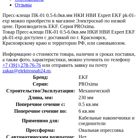
Отзывы
Пресс-клещи ПК-01 0.5-6.0кв.мм НКИ НВИ Expert EKF pk-01-
exp можно приобрести в магазине Электроснаб по низкой
цене. Производитель EKF. Серия PROxima.
Товар Пресс-клещи ПК-01 0.5-6.0кв.мм НКИ НВИ Expert EKF
pk-01-exp доступен с доставкой по г. Красноярск,
Красноярскому краю и территории РФ, или самовывозом.
Информацию о стоимости товара, наличии и сроках поставки,
а также фото, характеристики, можно уточнить по телефону
+7 (391) 278-76-76
или отправить заявку на почту
zakaz@elektrosnab24.ru
.
Бренд:
EKF
Серия:
PROxima
Строительство/Эксплуатация:
Механический
Длина, мм:
230 мм
Поперечное сечение с:
0.5 кв.мм
Поперечное сечение по:
6 кв.мм
Кабельные наконечники и
Применимо для:
соединители
Прессформа:
Овальная опрессовка
С автоматическим возвратом:
Нет