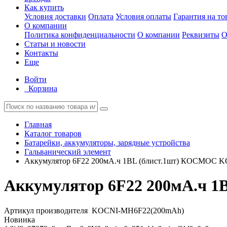
Как купить
Условия доставки
Оплата
Условия оплаты
Гарантия на то
О компании
Политика конфиденциальности
О компании
Реквизиты
О
Статьи и новости
Контакты
Еще
Войти
Корзина
Главная
Каталог товаров
Батарейки, аккумуляторы, зарядные устройства
Гальванический элемент
Аккумулятор 6F22 200мА.ч 1BL (блист.1шт) КОСМОС 
Аккумулятор 6F22 200мА.ч 
Артикул производителя
KOCNI-MH6F22(200mAh)
Новинка