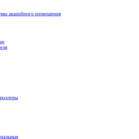
темы аварийного оповещения
ии
еля
троллеры
циальные