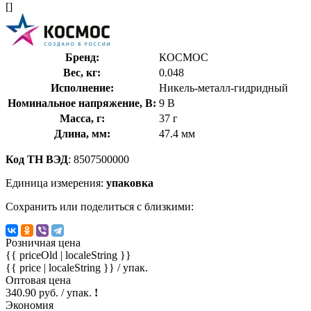
[]
Бренд:
КОСМОС
Вес, кг:
0.048
Исполнение:
Никель-металл-гидридный
Номинальное напряжение, В:
9 В
Масса, г:
37 г
Длина, мм:
47.4 мм
Код ТН ВЭД
: 8507500000
Единица измерения:
упаковка
Сохранить или поделиться с близкими:
Розничная цена
{{ priceOld | localeString }}
{{ price | localeString }}
/ упак.
Оптовая цена
340.90 руб. / упак.
!
Экономия