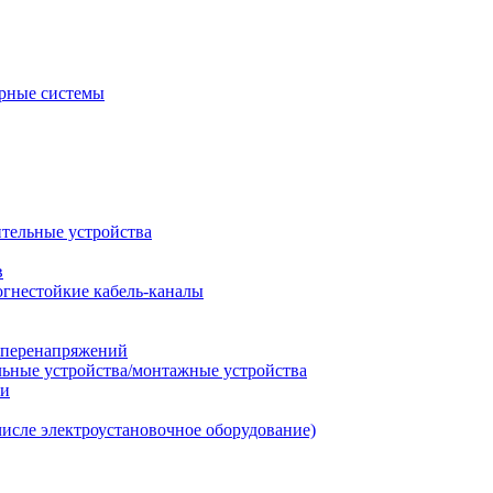
рные системы
ительные устройства
в
огнестойкие кабель-каналы
т перенапряжений
льные устройства/монтажные устройства
ии
числе электроустановочное оборудование)