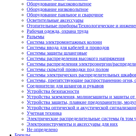
Оборудование высоковольтное
Оборудование низковольтное
Оборудование паяльное и сварочное
Осветительные аксессуары
Отопительные приборы/Технологические и инжене
Рабочая одежда, охрана труда
Разъемы
Система электромонтажных колонн
Системы ввода для кабелей и проводов
Системы защиты шланговые
Системы распределения высокого напряжения
Системы распределения электроэнергии/распредел
Системы скрытой проводки под полом
Системы электрических распределительных шкафо
Системы, препятствующие распространению огня, 
Соединители для шлангов и рукавов
Устройства безопасности
Устройства заземления, молниезащиты и защиты о
Устройства защиты, плавкие предохранители, моду
Устройства оптической и акустической сигнализац
Учетная техника
Электрические распределительные системы (в том 
Электроинструменты и аксессуары для них
Не определено
Бренды