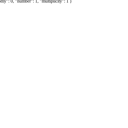
my": 0, "number": 1, "multiplicity": 1 }