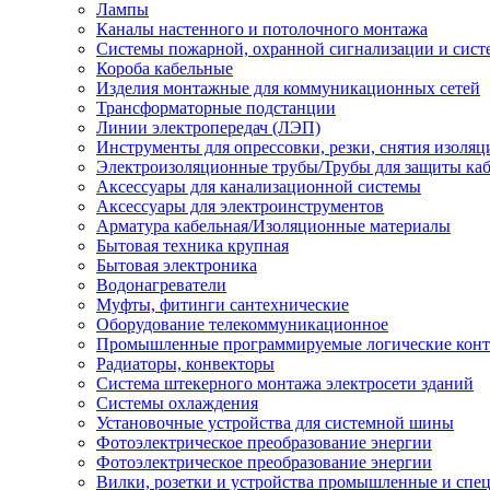
Лампы
Каналы настенного и потолочного монтажа
Системы пожарной, охранной сигнализации и сис
Короба кабельные
Изделия монтажные для коммуникационных сетей
Трансформаторные подстанции
Линии электропередач (ЛЭП)
Инструменты для опрессовки, резки, снятия изоляц
Электроизоляционные трубы/Трубы для защиты каб
Аксессуары для канализационной системы
Аксессуары для электроинструментов
Арматура кабельная/Изоляционные материалы
Бытовая техника крупная
Бытовая электроника
Водонагреватели
Муфты, фитинги сантехнические
Оборудование телекоммуникационное
Промышленные программируемые логические кон
Радиаторы, конвекторы
Система штекерного монтажа электросети зданий
Системы охлаждения
Установочные устройства для системной шины
Фотоэлектрическое преобразование энергии
Фотоэлектрическое преобразование энергии
Вилки, розетки и устройства промышленные и спе