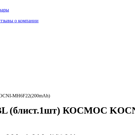
вары
тзывы о компании
KOCNI-MH6F22(200mAh)
1BL (блист.1шт) КОСМОС KOC