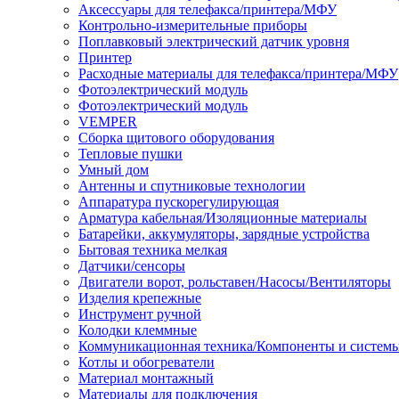
Аксессуары для телефакса/принтера/МФУ
Контрольно-измерительные приборы
Поплавковый электрический датчик уровня
Принтер
Расходные материалы для телефакса/принтера/МФУ
Фотоэлектрический модуль
Фотоэлектрический модуль
VEMPER
Сборка щитового оборудования
Тепловые пушки
Умный дом
Антенны и спутниковые технологии
Аппаратура пускорегулирующая
Арматура кабельная/Изоляционные материалы
Батарейки, аккумуляторы, зарядные устройства
Бытовая техника мелкая
Датчики/сенсоры
Двигатели ворот, рольставен/Насосы/Вентиляторы
Изделия крепежные
Инструмент ручной
Колодки клеммные
Коммуникационная техника/Компоненты и систем
Котлы и обогреватели
Материал монтажный
Материалы для подключения