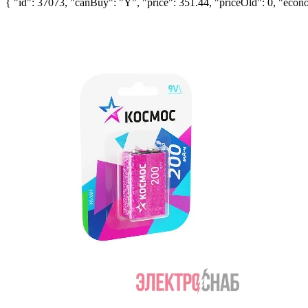
{ "id": 37073, "canBuy": "Y", "price": 351.44, "priceOld": 0, "econo