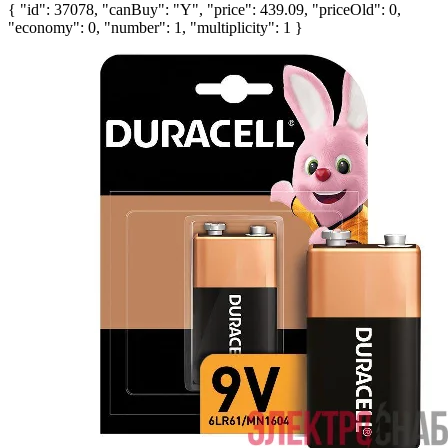
{ "id": 37078, "canBuy": "Y", "price": 439.09, "priceOld": 0,
"economy": 0, "number": 1, "multiplicity": 1 }