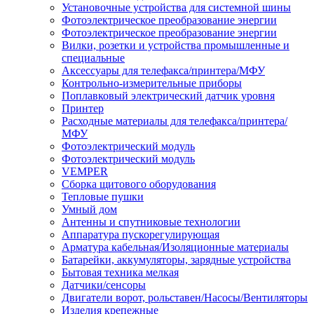
Установочные устройства для системной шины
Фотоэлектрическое преобразование энергии
Фотоэлектрическое преобразование энергии
Вилки, розетки и устройства промышленные и
специальные
Аксессуары для телефакса/принтера/МФУ
Контрольно-измерительные приборы
Поплавковый электрический датчик уровня
Принтер
Расходные материалы для телефакса/принтера/
МФУ
Фотоэлектрический модуль
Фотоэлектрический модуль
VEMPER
Сборка щитового оборудования
Тепловые пушки
Умный дом
Антенны и спутниковые технологии
Аппаратура пускорегулирующая
Арматура кабельная/Изоляционные материалы
Батарейки, аккумуляторы, зарядные устройства
Бытовая техника мелкая
Датчики/сенсоры
Двигатели ворот, рольставен/Насосы/Вентиляторы
Изделия крепежные