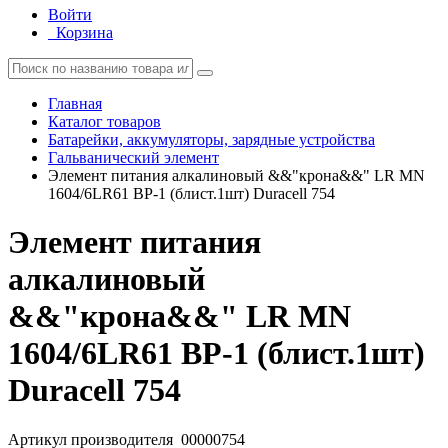
Войти
Корзина
Главная
Каталог товаров
Батарейки, аккумуляторы, зарядные устройства
Гальванический элемент
Элемент питания алкалиновый &&"крона&&" LR MN
1604/6LR61 ВР-1 (блист.1шт) Duracell 754
Элемент питания
алкалиновый
&&"крона&&" LR MN
1604/6LR61 ВР-1 (блист.1шт)
Duracell 754
Артикул производителя
00000754