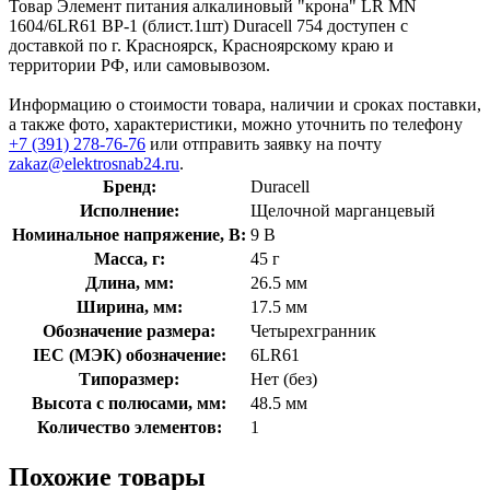
Товар Элемент питания алкалиновый "крона" LR MN
1604/6LR61 ВР-1 (блист.1шт) Duracell 754 доступен с
доставкой по г. Красноярск, Красноярскому краю и
территории РФ, или самовывозом.
Информацию о стоимости товара, наличии и сроках поставки,
а также фото, характеристики, можно уточнить по телефону
+7 (391) 278-76-76
или отправить заявку на почту
zakaz@elektrosnab24.ru
.
Бренд:
Duracell
Исполнение:
Щелочной марганцевый
Номинальное напряжение, В:
9 В
Масса, г:
45 г
Длина, мм:
26.5 мм
Ширина, мм:
17.5 мм
Обозначение размера:
Четырехгранник
IEC (МЭК) обозначение:
6LR61
Типоразмер:
Нет (без)
Высота с полюсами, мм:
48.5 мм
Количество элементов:
1
Похожие товары