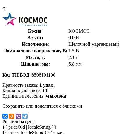
[]
Бренд:
КОСМОС
Вес, кг:
0.009
Исполнение:
Щелочной марганцевый
Номинальное напряжение, В:
1.5 В
Масса, г:
2.1 г
Ширина, мм:
5.8 мм
Код ТН ВЭД
: 8506101100
Кратность заказа:
1 упак.
Кол-во в упаковке:
10
Единица измерения:
упаковка
Сохранить или поделиться с близкими:
Розничная цена
{{ priceOld | localeString }}
{{ price | localeString }}
/ упак.