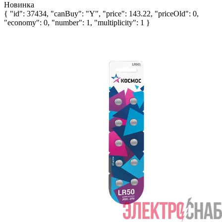
Новинка
{ "id": 37434, "canBuy": "Y", "price": 143.22, "priceOld": 0,
"economy": 0, "number": 1, "multiplicity": 1 }