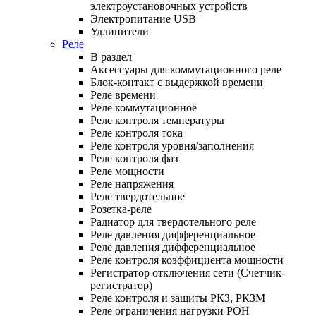
электроустановочных устройств
Электропитание USB
Удлинители
Реле
В раздел
Аксессуары для коммутационного реле
Блок-контакт с выдержкой времени
Реле времени
Реле коммутационное
Реле контроля температуры
Реле контроля тока
Реле контроля уровня/заполнения
Реле контроля фаз
Реле мощности
Реле напряжения
Реле твердотельное
Розетка-реле
Радиатор для твердотельного реле
Реле давления дифференциальное
Реле давления дифференциальное
Реле контроля коэффициента мощности
Регистратор отключения сети (Счетчик-
регистратор)
Реле контроля и защиты РКЗ, РКЗМ
Реле ограничения нагрузки РОН