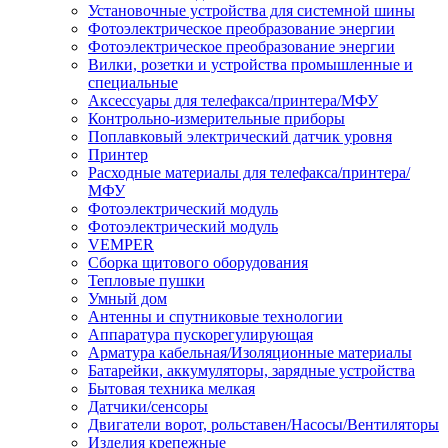
Установочные устройства для системной шины
Фотоэлектрическое преобразование энергии
Фотоэлектрическое преобразование энергии
Вилки, розетки и устройства промышленные и
специальные
Аксессуары для телефакса/принтера/МФУ
Контрольно-измерительные приборы
Поплавковый электрический датчик уровня
Принтер
Расходные материалы для телефакса/принтера/
МФУ
Фотоэлектрический модуль
Фотоэлектрический модуль
VEMPER
Сборка щитового оборудования
Тепловые пушки
Умный дом
Антенны и спутниковые технологии
Аппаратура пускорегулирующая
Арматура кабельная/Изоляционные материалы
Батарейки, аккумуляторы, зарядные устройства
Бытовая техника мелкая
Датчики/сенсоры
Двигатели ворот, рольставен/Насосы/Вентиляторы
Изделия крепежные