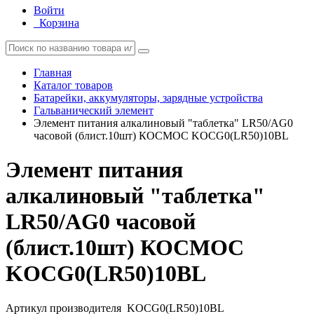
Войти
Корзина
Главная
Каталог товаров
Батарейки, аккумуляторы, зарядные устройства
Гальванический элемент
Элемент питания алкалиновый "таблетка" LR50/AG0
часовой (блист.10шт) КОСМОС KOCG0(LR50)10BL
Элемент питания
алкалиновый "таблетка"
LR50/AG0 часовой
(блист.10шт) КОСМОС
KOCG0(LR50)10BL
Артикул производителя
KOCG0(LR50)10BL