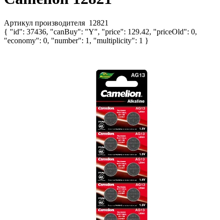
Артикул производителя
12821
{ "id": 37436, "canBuy": "Y", "price": 129.42, "priceOld": 0,
"economy": 0, "number": 1, "multiplicity": 1 }