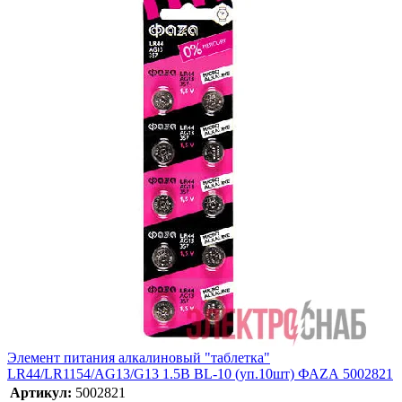
Элемент питания алкалиновый "таблетка"
LR44/LR1154/AG13/G13 1.5В BL-10 (уп.10шт) ФАZА 5002821
Артикул:
5002821