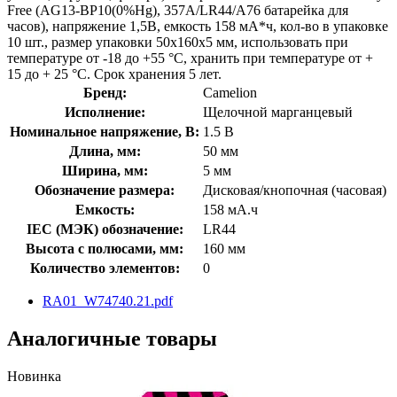
Free (AG13-BP10(0%Hg), 357A/LR44/A76 батарейка для
часов), напряжение 1,5В, емкость 158 мА*ч, кол-во в упаковке
10 шт., размер упаковки 50x160x5 мм, использовать при
температуре от -18 до +55 °C, хранить при температуре от +
15 до + 25 °C. Срок хранения 5 лет.
Бренд:
Camelion
Исполнение:
Щелочной марганцевый
Номинальное напряжение, В:
1.5 В
Длина, мм:
50 мм
Ширина, мм:
5 мм
Обозначение размера:
Дисковая/кнопочная (часовая)
Емкость:
158 мА.ч
IEC (МЭК) обозначение:
LR44
Высота с полюсами, мм:
160 мм
Количество элементов:
0
RA01_W74740.21.pdf
Аналогичные товары
Новинка