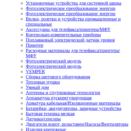
Установочные устройства для системной шины
Фотоэлектрическое преобразование энергии
Фотоэлектрическое преобразование энергии
Вилки, розетки и устройства промышленные и
специальные
Аксессуары для телефакса/принтера/МФУ
Контрольно-измерительные приборы
Поплавковый электрический датчик уровня
Принтер
Расходные материалы для телефакса/принтера/
МФУ
Фотоэлектрический модуль
Фотоэлектрический модуль
VEMPER
Сборка щитового оборудования
Тепловые пушки
Умный дом
Антенны и спутниковые технологии
Аппаратура пускорегулирующая
Арматура кабельная/Изоляционные материалы
Батарейки, аккумуляторы, зарядные устройства
Бытовая техника мелкая
Датчики/сенсоры
Двигатели ворот, рольставен/Насосы/Вентиляторы
Изделия крепежные