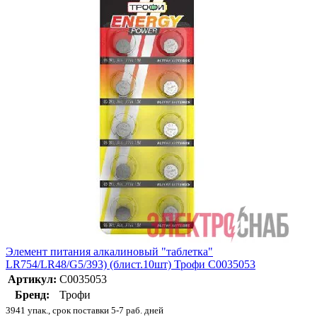
Элемент питания алкалиновый "таблетка"
LR754/LR48/G5/393) (блист.10шт) Трофи C0035053
Артикул:
C0035053
Бренд:
Трофи
3941 упак., срок поставки 5-7 раб. дней