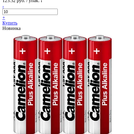
125.52 руб. / упак.
!
-
+
Купить
Новинка