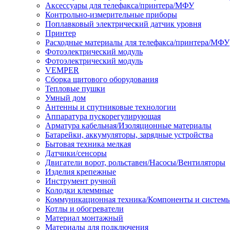
Аксессуары для телефакса/принтера/МФУ
Контрольно-измерительные приборы
Поплавковый электрический датчик уровня
Принтер
Расходные материалы для телефакса/принтера/МФУ
Фотоэлектрический модуль
Фотоэлектрический модуль
VEMPER
Сборка щитового оборудования
Тепловые пушки
Умный дом
Антенны и спутниковые технологии
Аппаратура пускорегулирующая
Арматура кабельная/Изоляционные материалы
Батарейки, аккумуляторы, зарядные устройства
Бытовая техника мелкая
Датчики/сенсоры
Двигатели ворот, рольставен/Насосы/Вентиляторы
Изделия крепежные
Инструмент ручной
Колодки клеммные
Коммуникационная техника/Компоненты и систем
Котлы и обогреватели
Материал монтажный
Материалы для подключения