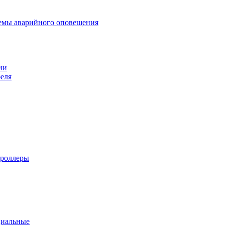
темы аварийного оповещения
ии
еля
троллеры
циальные