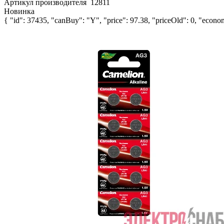
Артикул производителя
12811
Новинка
{ "id": 37435, "canBuy": "Y", "price": 97.38, "priceOld": 0, "econom