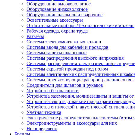
Оборудование высоковольтное
Оборудование низковольтное
Оборудование паяльное и сварочное
Осветительные аксессуары
Отопительные приборы/Технологические и инжене
Рабочая одежда, охрана труда
Разъемы
Система электромонтажных колонн
Системы ввода для кабелей и проводов
Системы защиты шланговые
Системы распределения высокого напряжения
Системы распределения электроэнергии/распредел
Системы скрытой проводки под полом
Системы электрических распределительных шкафо
Системы, препятствующие распространению огня, 
Соединители для шлангов и рукавов
Устройства безопасности
Устройства заземления, молниезащиты и защиты о
Устройства защиты, плавкие предохранители, моду
Устройства оптической и акустической сигнализац
Учетная техника
Электрические распределительные системы (в том 
Электроинструменты и аксессуары для них
Не определено
Бренды