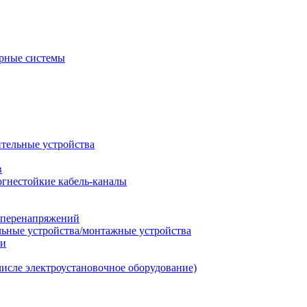
рные системы
ительные устройства
в
огнестойкие кабель-каналы
т перенапряжений
льные устройства/монтажные устройства
ии
числе электроустановочное оборудование)