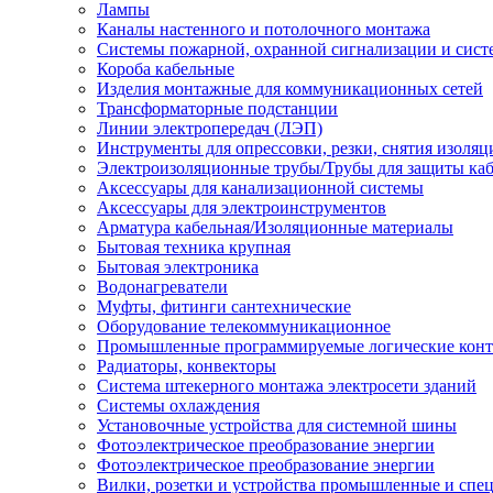
Лампы
Каналы настенного и потолочного монтажа
Системы пожарной, охранной сигнализации и сис
Короба кабельные
Изделия монтажные для коммуникационных сетей
Трансформаторные подстанции
Линии электропередач (ЛЭП)
Инструменты для опрессовки, резки, снятия изоляц
Электроизоляционные трубы/Трубы для защиты каб
Аксессуары для канализационной системы
Аксессуары для электроинструментов
Арматура кабельная/Изоляционные материалы
Бытовая техника крупная
Бытовая электроника
Водонагреватели
Муфты, фитинги сантехнические
Оборудование телекоммуникационное
Промышленные программируемые логические кон
Радиаторы, конвекторы
Система штекерного монтажа электросети зданий
Системы охлаждения
Установочные устройства для системной шины
Фотоэлектрическое преобразование энергии
Фотоэлектрическое преобразование энергии
Вилки, розетки и устройства промышленные и спе