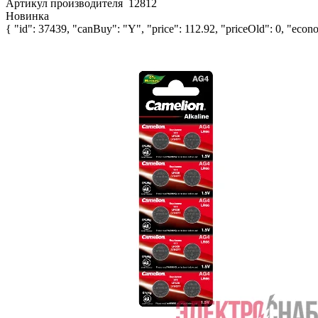
Артикул производителя
12812
Новинка
{ "id": 37439, "canBuy": "Y", "price": 112.92, "priceOld": 0, "econo