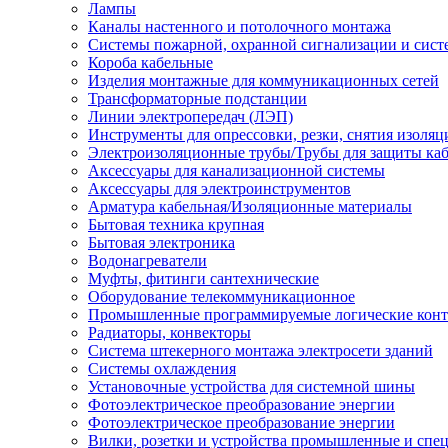
Лампы
Каналы настенного и потолочного монтажа
Системы пожарной, охранной сигнализации и сис
Короба кабельные
Изделия монтажные для коммуникационных сетей
Трансформаторные подстанции
Линии электропередач (ЛЭП)
Инструменты для опрессовки, резки, снятия изоляц
Электроизоляционные трубы/Трубы для защиты каб
Аксессуары для канализационной системы
Аксессуары для электроинструментов
Арматура кабельная/Изоляционные материалы
Бытовая техника крупная
Бытовая электроника
Водонагреватели
Муфты, фитинги сантехнические
Оборудование телекоммуникационное
Промышленные программируемые логические кон
Радиаторы, конвекторы
Система штекерного монтажа электросети зданий
Системы охлаждения
Установочные устройства для системной шины
Фотоэлектрическое преобразование энергии
Фотоэлектрическое преобразование энергии
Вилки, розетки и устройства промышленные и спе