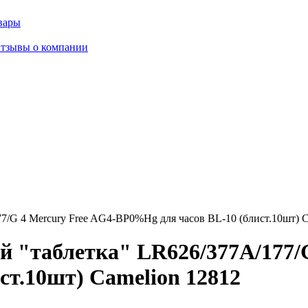
вары
тзывы о компании
7/G 4 Mercury Free AG4-BP0%Hg для часов BL-10 (блист.10шт) C
 "таблетка" LR626/377A/177/G
ст.10шт) Camelion 12812