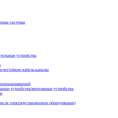
рные системы
ительные устройства
в
огнестойкие кабель-каналы
т перенапряжений
льные устройства/монтажные устройства
ии
числе электроустановочное оборудование)