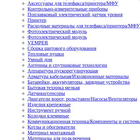
Аксессуары для телефакса/принтера/МФУ
Контрольно-измерительные приборы
Поплавковый электрический датчик уровня
Принтер
Расходные материалы для телефакса/принтера/МФУ
Фотоэлектрический модуль
Фотоэлектрический модуль
VEMPER
Сборка щитового оборудования
Тепловые пушки
Умный дом
Антенны и спутниковые технологии
Аппаратура пускорегулирующая
Арматура кабельная/Изоляционные материалы
Батарейки, аккумуляторы, зарядные устройства
Бытовая техника мелкая
Датчики/сенсоры
Двигатели ворот, рольставен/Насосы/Вентиляторы
Изделия крепежные
Инструмент ручной
Колодки клеммные
Коммуникационная техника/Компоненты и систем
Котлы и обогреватели
Материал монтажный
Материалы для подключения