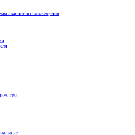
темы аварийного оповещения
ии
еля
троллеры
циальные