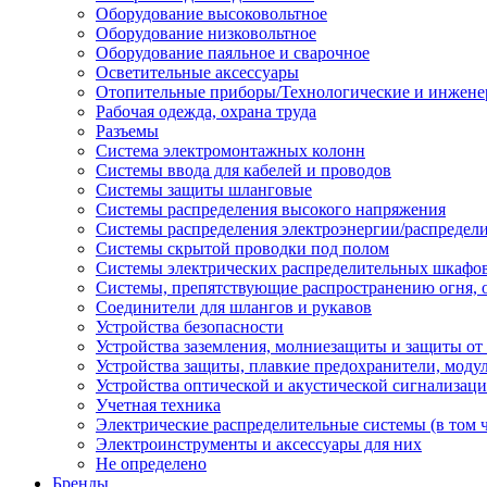
Оборудование высоковольтное
Оборудование низковольтное
Оборудование паяльное и сварочное
Осветительные аксессуары
Отопительные приборы/Технологические и инжене
Рабочая одежда, охрана труда
Разъемы
Система электромонтажных колонн
Системы ввода для кабелей и проводов
Системы защиты шланговые
Системы распределения высокого напряжения
Системы распределения электроэнергии/распредел
Системы скрытой проводки под полом
Системы электрических распределительных шкафо
Системы, препятствующие распространению огня, 
Соединители для шлангов и рукавов
Устройства безопасности
Устройства заземления, молниезащиты и защиты о
Устройства защиты, плавкие предохранители, моду
Устройства оптической и акустической сигнализац
Учетная техника
Электрические распределительные системы (в том 
Электроинструменты и аксессуары для них
Не определено
Бренды