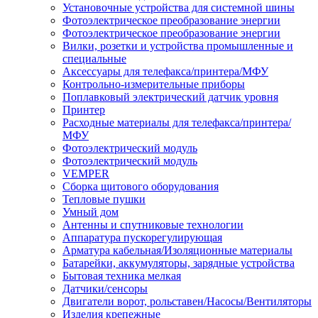
Установочные устройства для системной шины
Фотоэлектрическое преобразование энергии
Фотоэлектрическое преобразование энергии
Вилки, розетки и устройства промышленные и
специальные
Аксессуары для телефакса/принтера/МФУ
Контрольно-измерительные приборы
Поплавковый электрический датчик уровня
Принтер
Расходные материалы для телефакса/принтера/
МФУ
Фотоэлектрический модуль
Фотоэлектрический модуль
VEMPER
Сборка щитового оборудования
Тепловые пушки
Умный дом
Антенны и спутниковые технологии
Аппаратура пускорегулирующая
Арматура кабельная/Изоляционные материалы
Батарейки, аккумуляторы, зарядные устройства
Бытовая техника мелкая
Датчики/сенсоры
Двигатели ворот, рольставен/Насосы/Вентиляторы
Изделия крепежные