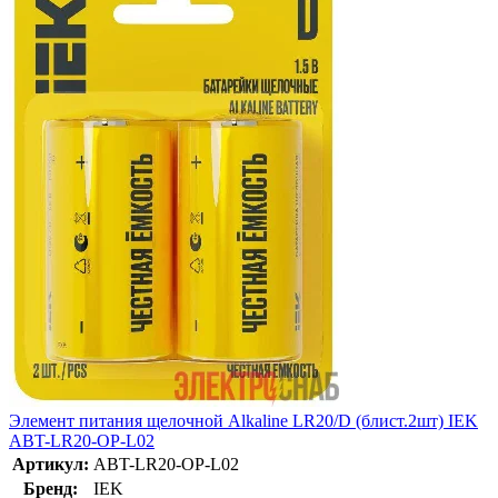
Элемент питания щелочной Alkaline LR20/D (блист.2шт) IEK
ABT-LR20-OP-L02
Артикул:
ABT-LR20-OP-L02
Бренд:
IEK