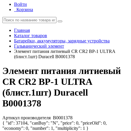
Войти
Корзина
Главная
Каталог товаров
Батарейки, аккумуляторы, зарядные устройства
Гальванический элемент
Элемент питания литиевый CR CR2 BP-1 ULTRA
(блист.1шт) Duracell B0001378
Элемент питания литиевый
CR CR2 BP-1 ULTRA
(блист.1шт) Duracell
B0001378
Артикул производителя
B0001378
{ "id": 37104, "canBuy": "N", "price": 0, "priceOld": 0,
"economy": 0, "number": 1, "multiplicity": 1 }