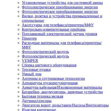
Установочные устройства для системной шины
Фотоэлектрическое преобразование энергии
Фотоэлектрическое преобразование энергии
Вилки, розетки и устройства промышленные и
специальные
Аксессуары для телефакса/принтера/МФУ
Контрольно-измерительные приборы
Поплавковый электрический датчик уровня
Принтер
Расходные материалы для телефакса/принтера/
МФУ
Фотоэлектрический модуль
Фотоэлектрический модуль
VEMPER
Сборка щитового оборудования
Тепловые пушки
Умный дом
Антенны и спутниковые технологии
Аппаратура пускорегулирующая
Арматура кабельная/Изоляционные материалы
Батарейки, аккумуляторы, зарядные устройства
Бытовая техника мелкая
Датчики/сенсоры
Двигатели ворот, рольставен/Насосы/Вентиляторы
Изделия крепежные