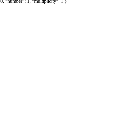
, "number": 1, "multiplicity": 1 }