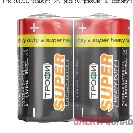
{ "id": 81731, "canBuy": "N", "price": 0, "priceOld": 0, "economy": 0