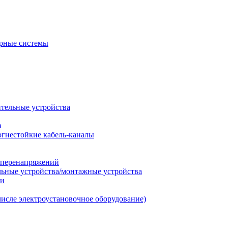
рные системы
ительные устройства
в
огнестойкие кабель-каналы
т перенапряжений
льные устройства/монтажные устройства
ии
числе электроустановочное оборудование)