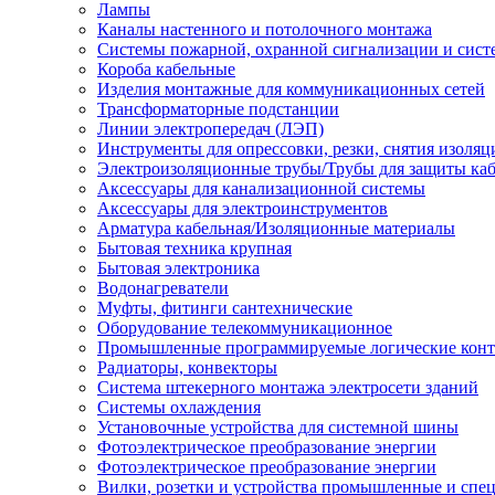
Лампы
Каналы настенного и потолочного монтажа
Системы пожарной, охранной сигнализации и сис
Короба кабельные
Изделия монтажные для коммуникационных сетей
Трансформаторные подстанции
Линии электропередач (ЛЭП)
Инструменты для опрессовки, резки, снятия изоляц
Электроизоляционные трубы/Трубы для защиты каб
Аксессуары для канализационной системы
Аксессуары для электроинструментов
Арматура кабельная/Изоляционные материалы
Бытовая техника крупная
Бытовая электроника
Водонагреватели
Муфты, фитинги сантехнические
Оборудование телекоммуникационное
Промышленные программируемые логические кон
Радиаторы, конвекторы
Система штекерного монтажа электросети зданий
Системы охлаждения
Установочные устройства для системной шины
Фотоэлектрическое преобразование энергии
Фотоэлектрическое преобразование энергии
Вилки, розетки и устройства промышленные и спе