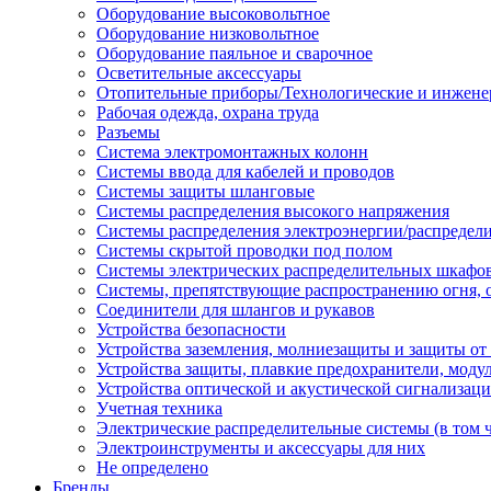
Оборудование высоковольтное
Оборудование низковольтное
Оборудование паяльное и сварочное
Осветительные аксессуары
Отопительные приборы/Технологические и инжене
Рабочая одежда, охрана труда
Разъемы
Система электромонтажных колонн
Системы ввода для кабелей и проводов
Системы защиты шланговые
Системы распределения высокого напряжения
Системы распределения электроэнергии/распредел
Системы скрытой проводки под полом
Системы электрических распределительных шкафо
Системы, препятствующие распространению огня, 
Соединители для шлангов и рукавов
Устройства безопасности
Устройства заземления, молниезащиты и защиты о
Устройства защиты, плавкие предохранители, моду
Устройства оптической и акустической сигнализац
Учетная техника
Электрические распределительные системы (в том 
Электроинструменты и аксессуары для них
Не определено
Бренды