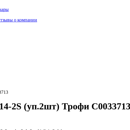
вары
тзывы о компании
3713
14-2S (уп.2шт) Трофи C003371