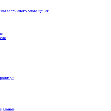
темы аварийного оповещения
ии
еля
троллеры
циальные