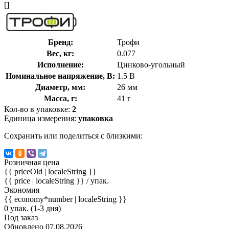
[]
Бренд:
Трофи
Вес, кг:
0.077
Исполнение:
Цинково-угольный
Номинальное напряжение, В:
1.5 В
Диаметр, мм:
26 мм
Масса, г:
41 г
Кол-во в упаковке:
2
Единица измерения:
упаковка
Сохранить или поделиться с близкими:
Розничная цена
{{ priceOld | localeString }}
{{ price | localeString }}
/ упак.
Экономия
{{ economy*number | localeString }}
0 упак. (1-3 дня)
Под заказ
Обновлено 07.08.2026