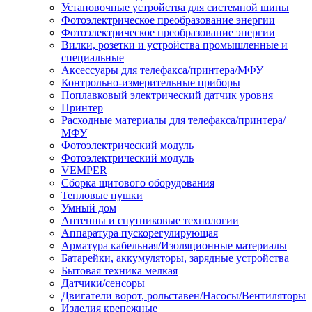
Установочные устройства для системной шины
Фотоэлектрическое преобразование энергии
Фотоэлектрическое преобразование энергии
Вилки, розетки и устройства промышленные и
специальные
Аксессуары для телефакса/принтера/МФУ
Контрольно-измерительные приборы
Поплавковый электрический датчик уровня
Принтер
Расходные материалы для телефакса/принтера/
МФУ
Фотоэлектрический модуль
Фотоэлектрический модуль
VEMPER
Сборка щитового оборудования
Тепловые пушки
Умный дом
Антенны и спутниковые технологии
Аппаратура пускорегулирующая
Арматура кабельная/Изоляционные материалы
Батарейки, аккумуляторы, зарядные устройства
Бытовая техника мелкая
Датчики/сенсоры
Двигатели ворот, рольставен/Насосы/Вентиляторы
Изделия крепежные