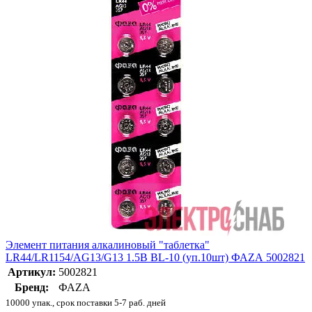
Элемент питания алкалиновый "таблетка"
LR44/LR1154/AG13/G13 1.5В BL-10 (уп.10шт) ФАZА 5002821
Артикул:
5002821
Бренд:
ФАZА
10000 упак., срок поставки 5-7 раб. дней