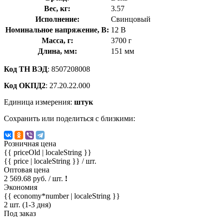
Вес, кг:
3.57
Исполнение:
Свинцовый
Номинальное напряжение, В:
12 В
Масса, г:
3700 г
Длина, мм:
151 мм
Код ТН ВЭД
: 8507208008
Код ОКПД2
: 27.20.22.000
Единица измерения:
штук
Сохранить или поделиться с близкими:
Розничная цена
{{ priceOld | localeString }}
{{ price | localeString }}
/ шт.
Оптовая цена
2 569.68 руб. / шт.
!
Экономия
{{ economy*number | localeString }}
2 шт. (1-3 дня)
Под заказ