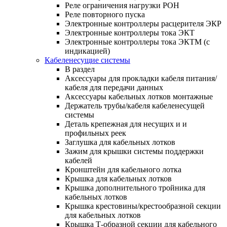
Реле ограничения нагрузки РОН
Реле повторного пуска
Электронные контроллеры расцерителя ЭКР
Электронные контроллеры тока ЭКТ
Электронные контроллеры тока ЭКТМ (с
индикацией)
Кабеленесущие системы
В раздел
Аксессуары для прокладки кабеля питания/
кабеля для передачи данных
Аксессуары кабельных лотков монтажные
Держатель трубы/кабеля кабеленесущей
системы
Деталь крепежная для несущих и и
профильных реек
Заглушка для кабельных лотков
Зажим для крышки системы поддержки
кабелей
Кронштейн для кабельного лотка
Крышка для кабельных лотков
Крышка дополнительного тройника для
кабельных лотков
Крышка крестовины/крестообразной секции
для кабельных лотков
Крышка Т-образной секции для кабельного