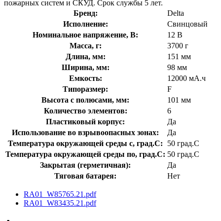
пожарных систем и СКУД. Срок службы 5 лет.
Бренд:
Delta
Исполнение:
Свинцовый
Номинальное напряжение, В:
12 В
Масса, г:
3700 г
Длина, мм:
151 мм
Ширина, мм:
98 мм
Емкость:
12000 мА.ч
Типоразмер:
F
Высота с полюсами, мм:
101 мм
Количество элементов:
6
Пластиковый корпус:
Да
Использование во взрывоопасных зонах:
Да
Температура окружающей среды с, град.C:
50 град.C
Температура окружающей среды по, град.C:
50 град.C
Закрытая (герметичная):
Да
Тяговая батарея:
Нет
RA01_W85765.21.pdf
RA01_W83435.21.pdf