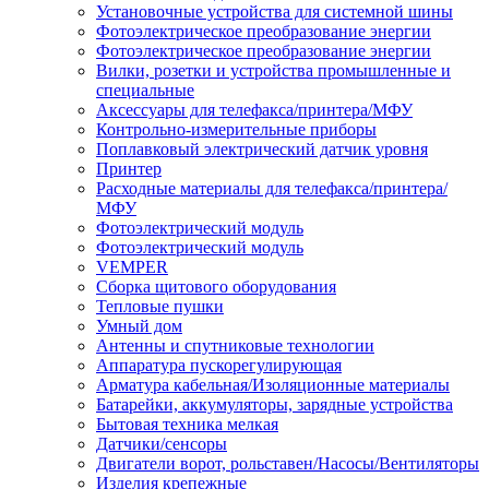
Установочные устройства для системной шины
Фотоэлектрическое преобразование энергии
Фотоэлектрическое преобразование энергии
Вилки, розетки и устройства промышленные и
специальные
Аксессуары для телефакса/принтера/МФУ
Контрольно-измерительные приборы
Поплавковый электрический датчик уровня
Принтер
Расходные материалы для телефакса/принтера/
МФУ
Фотоэлектрический модуль
Фотоэлектрический модуль
VEMPER
Сборка щитового оборудования
Тепловые пушки
Умный дом
Антенны и спутниковые технологии
Аппаратура пускорегулирующая
Арматура кабельная/Изоляционные материалы
Батарейки, аккумуляторы, зарядные устройства
Бытовая техника мелкая
Датчики/сенсоры
Двигатели ворот, рольставен/Насосы/Вентиляторы
Изделия крепежные