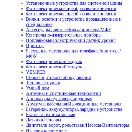
Установочные устройства для системной шины
Фотоэлектрическое преобразование энергии
Фотоэлектрическое преобразование энергии
Вилки, розетки и устройства промышленные и
специальные
Аксессуары для телефакса/принтера/МФУ
Контрольно-измерительные приборы
Поплавковый электрический датчик уровня
Принтер
Расходные материалы для телефакса/принтера/
МФУ
Фотоэлектрический модуль
Фотоэлектрический модуль
VEMPER
Сборка щитового оборудования
Тепловые пушки
Умный дом
Антенны и спутниковые технологии
Аппаратура пускорегулирующая
Арматура кабельная/Изоляционные материалы
Батарейки, аккумуляторы, зарядные устройства
Бытовая техника мелкая
Датчики/сенсоры
Двигатели ворот, рольставен/Насосы/Вентиляторы
Изделия крепежные