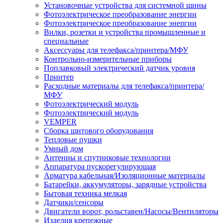
Установочные устройства для системной шины
Фотоэлектрическое преобразование энергии
Фотоэлектрическое преобразование энергии
Вилки, розетки и устройства промышленные и
специальные
Аксессуары для телефакса/принтера/МФУ
Контрольно-измерительные приборы
Поплавковый электрический датчик уровня
Принтер
Расходные материалы для телефакса/принтера/
МФУ
Фотоэлектрический модуль
Фотоэлектрический модуль
VEMPER
Сборка щитового оборудования
Тепловые пушки
Умный дом
Антенны и спутниковые технологии
Аппаратура пускорегулирующая
Арматура кабельная/Изоляционные материалы
Батарейки, аккумуляторы, зарядные устройства
Бытовая техника мелкая
Датчики/сенсоры
Двигатели ворот, рольставен/Насосы/Вентиляторы
Изделия крепежные