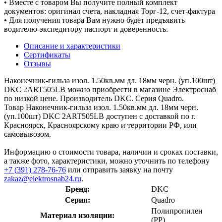
• Вместе с товаром Вы получите полный комплект
документов: оригинал счета, накладная Торг-12, счет-фактура
• Для получения товара Вам нужно будет предъявить
водителю-экспедитору паспорт и доверенность.
Описание и характеристики
Сертификаты
Отзывы
Наконечник-гильза изол. 1.50кв.мм дл. 18мм черн. (уп.100шт)
DKC 2ART505LB можно приобрести в магазине Электроснаб
по низкой цене. Производитель DKC. Серия Quadro.
Товар Наконечник-гильза изол. 1.50кв.мм дл. 18мм черн.
(уп.100шт) DKC 2ART505LB доступен с доставкой по г.
Красноярск, Красноярскому краю и территории РФ, или
самовывозом.
Информацию о стоимости товара, наличии и сроках поставки,
а также фото, характеристики, можно уточнить по телефону
+7 (391) 278-76-76
или отправить заявку на почту
zakaz@elektrosnab24.ru
.
Бренд:
DKC
Серия:
Quadro
Полипропилен
Материал изоляции:
(PP)