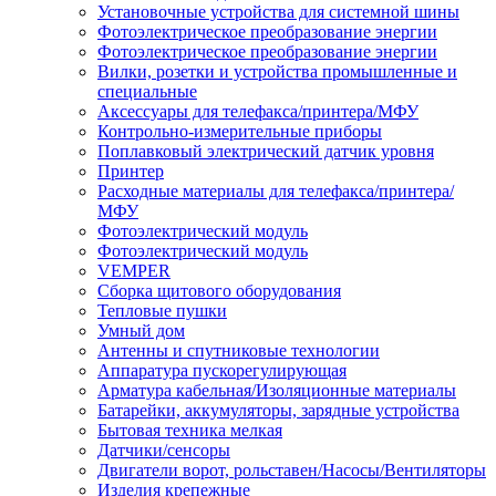
Установочные устройства для системной шины
Фотоэлектрическое преобразование энергии
Фотоэлектрическое преобразование энергии
Вилки, розетки и устройства промышленные и
специальные
Аксессуары для телефакса/принтера/МФУ
Контрольно-измерительные приборы
Поплавковый электрический датчик уровня
Принтер
Расходные материалы для телефакса/принтера/
МФУ
Фотоэлектрический модуль
Фотоэлектрический модуль
VEMPER
Сборка щитового оборудования
Тепловые пушки
Умный дом
Антенны и спутниковые технологии
Аппаратура пускорегулирующая
Арматура кабельная/Изоляционные материалы
Батарейки, аккумуляторы, зарядные устройства
Бытовая техника мелкая
Датчики/сенсоры
Двигатели ворот, рольставен/Насосы/Вентиляторы
Изделия крепежные