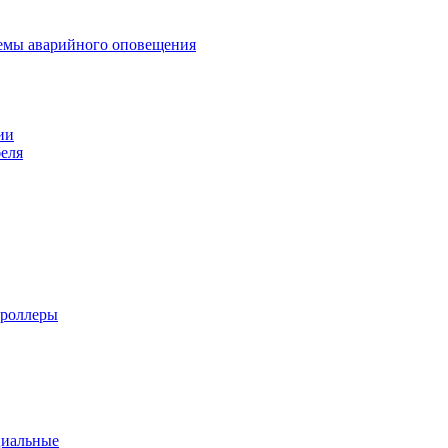
темы аварийного оповещения
ии
еля
троллеры
циальные