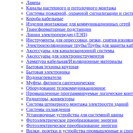
Лампы
Каналы настенного и потолочного монтажа
Системы пожарной, охранной сигнализации и сис
Короба кабельные
Изделия монтажные для коммуникационных сетей
Трансформаторные подстанции
Линии электропередач (ЛЭП)
Инструменты для опрессовки, резки, снятия изоляц
Электроизоляционные трубы/Трубы для защиты каб
Аксессуары для канализационной системы
Аксессуары для электроинструментов
Арматура кабельная/Изоляционные материалы
Бытовая техника крупная
Бытовая электроника
Водонагреватели
Муфты, фитинги сантехнические
Оборудование телекоммуникационное
Промышленные программируемые логические кон
Радиаторы, конвекторы
Система штекерного монтажа электросети зданий
Системы охлаждения
Установочные устройства для системной шины
Фотоэлектрическое преобразование энергии
Фотоэлектрическое преобразование энергии
Вилки, розетки и устройства промышленные и спе