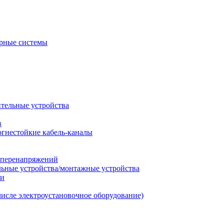
рные системы
ительные устройства
в
огнестойкие кабель-каналы
т перенапряжений
льные устройства/монтажные устройства
ии
числе электроустановочное оборудование)