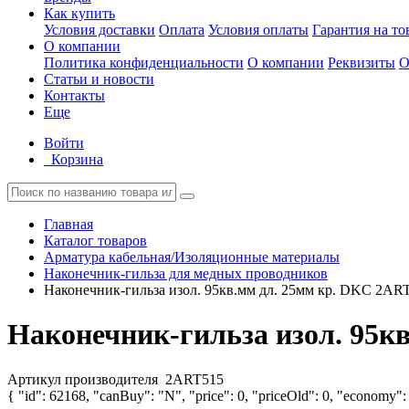
Как купить
Условия доставки
Оплата
Условия оплаты
Гарантия на то
О компании
Политика конфиденциальности
О компании
Реквизиты
О
Статьи и новости
Контакты
Еще
Войти
Корзина
Главная
Каталог товаров
Арматура кабельная/Изоляционные материалы
Наконечник-гильза для медных проводников
Наконечник-гильза изол. 95кв.мм дл. 25мм кр. DKC 2AR
Наконечник-гильза изол. 95к
Артикул производителя
2ART515
{ "id": 62168, "canBuy": "N", "price": 0, "priceOld": 0, "economy": 0