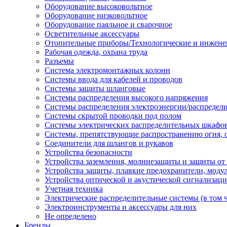
Оборудование высоковольтное
Оборудование низковольтное
Оборудование паяльное и сварочное
Осветительные аксессуары
Отопительные приборы/Технологические и инжене
Рабочая одежда, охрана труда
Разъемы
Система электромонтажных колонн
Системы ввода для кабелей и проводов
Системы защиты шланговые
Системы распределения высокого напряжения
Системы распределения электроэнергии/распредел
Системы скрытой проводки под полом
Системы электрических распределительных шкафо
Системы, препятствующие распространению огня, 
Соединители для шлангов и рукавов
Устройства безопасности
Устройства заземления, молниезащиты и защиты о
Устройства защиты, плавкие предохранители, моду
Устройства оптической и акустической сигнализац
Учетная техника
Электрические распределительные системы (в том 
Электроинструменты и аксессуары для них
Не определено
Бренды