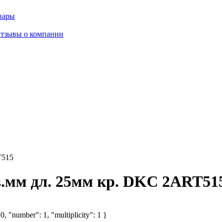
вары
тзывы о компании
T515
в.мм дл. 25мм кр. DKC 2ART51
, "number": 1, "multiplicity": 1 }