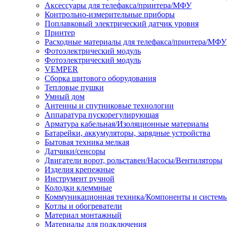
Аксессуары для телефакса/принтера/МФУ
Контрольно-измерительные приборы
Поплавковый электрический датчик уровня
Принтер
Расходные материалы для телефакса/принтера/МФУ
Фотоэлектрический модуль
Фотоэлектрический модуль
VEMPER
Сборка щитового оборудования
Тепловые пушки
Умный дом
Антенны и спутниковые технологии
Аппаратура пускорегулирующая
Арматура кабельная/Изоляционные материалы
Батарейки, аккумуляторы, зарядные устройства
Бытовая техника мелкая
Датчики/сенсоры
Двигатели ворот, рольставен/Насосы/Вентиляторы
Изделия крепежные
Инструмент ручной
Колодки клеммные
Коммуникационная техника/Компоненты и систем
Котлы и обогреватели
Материал монтажный
Материалы для подключения